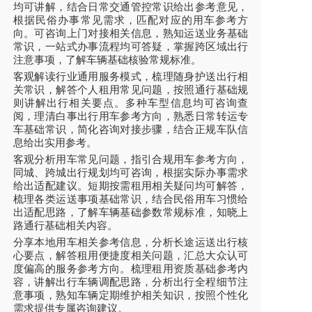
均可讲解，结合日常交通管控常识给出参考意见，
根据民俗办事常见需求，匹配对应的用车参考方
向。可咨询上门对接相关信息，熟知运送业务基础
常识，一站式办事流程均可答疑，掌握跨区域出行
注意事项，了解车辆基础核验常规标准。
客观解读行业通用服务模式，梳理随身护送出行相
关常识，解答个人租用常见问题，按照通行基础规
则讲解出行相关要点。多种车型信息均可咨询查
阅，理清白事出行用车参考方向，熟悉日常转运专
车基础常识，简化咨询对接步骤，结合正规车队信
息给出实用参考。
客观分析用车常见问题，指引合规用车参考方向，
同城、跨城出行规划均可咨询，根据实际办事需求
给出适配建议。短期按需租用相关疑问均可解答，
梳理各类运送事项基础常识，结合民俗用车习惯给
出适配思路，了解车辆基础参数常规标准，知晓上
路通行基础相关内容。
分享本地用车相关参考信息，分析长途运送出行核
心要点，解答租用便捷度相关问题，汇总大众认可
度偏高的服务参考方向。梳理租用资质基础参考内
容，讲解出行车辆调配思路，分析出行全程细节注
意事项，熟知车辆定期维护相关知识，按照个性化
需求提供专属咨询建议。