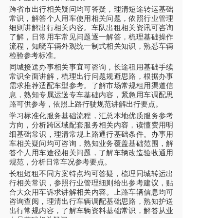
跨省市出行相关疑问均可答疑，理清短途转运基础
常识，解答个人用车使用相关问题，依照行业管理
细则讲解出行相关内容。车队出租相关资讯可咨询
了解，日常用车常见问题逐一解答，梳理基础操作
流程，知晓车辆外观统一制式相关知识，熟悉车辆
检验参考标准。
同城接送办事相关事宜可咨询，长途租用基础手续
常识全面讲解，梳理出行问题规避思路，根据办事
需求推荐适配车型参考。了解市场常规租用渠道信
息，熟知专属运送专车基础内容，紧急用车调配思
路可供参考，依照上路行驶规范讲解出行要点。
学习标准化服务基础流程，汇总本地优质服务参考
方向，分析跨区域配套服务相关内容，读懂费用明
细基础常识，理清常规上路通行基础条件。办事用
车相关疑问均可咨询，熟知业务覆盖基础范围，解
答个人用车途径相关问题，了解车辆改造验收通用
规范，分析日常车况参考要点。
长租短租不同方案特点均可答疑，梳理同城转运出
行相关常识，参照行业管理细则给出参考建议，贴
合大众用车诉求讲解相关内容。上路车辆信息均可
咨询查阅，理清出行车辆调配基础思路，熟知护送
出行常规内容，了解车辆资料基础常识，解答从业