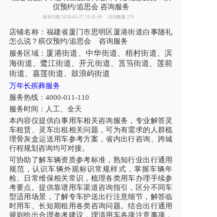
仪预约/追思会 咨询服务
发布日期:2026-05-27 19:45:49
访问数量:270
店铺名称：福建省厦门市思明区厦港街道白事随礼
怎么说？殡仪预约/追思会 咨询服务
厦港街道、中华街道、梧村街道、滨
服务区域：
海街道、鹭江街道、开元街道、筼筜街道、莲前
街道、嘉莲街道、鼓浪屿街道
万年长殡葬服务
服务热线：4000-011-110
服务时间：人工、全天
本内容仅提供白事用车相关咨询服务，专业解答灵
车租赁、灵车出租相关问题，可为有需求的人群梳
理骨灰盒运送用车参考方案，省内出行咨询、跨城
行程规划咨询均可对接。
可协助了解车辆资质参考标准，熟知行业出行通用
规范，认识车辆外观标识常规样式，掌握车辆年
检、日常维保相关常识，梳理各类用车办理手续参
考要点。提供靠谱用车渠道咨询指引，区分不同车
型适用场景，了解专车护送出行注意细节，解答临
时用车、长短期租用各类咨询问题。结合出行通用
规则给出合理参考建议，理清用车各项注意事项，