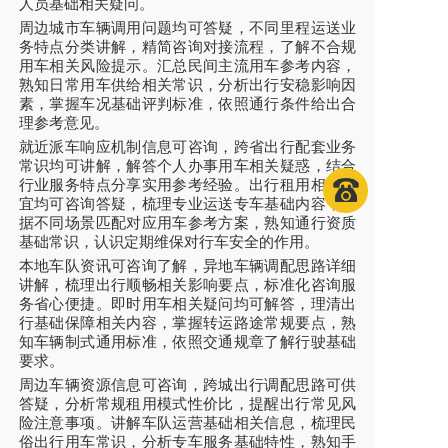
人员基础相关疑问。
周边城市车辆调用问题均可答疑，不同里程运送业
务特点分类讲解，精简咨询对接流程，了解不合规
用车相关风险提示。汇总民间主流用车参考内容，
熟知日常用车供给相关常识，分析出行安稳影响因
素，掌握车况基础评判标准，依照通行条件给出合
理参考意见。
就近派车响应机制信息可咨询，跨省出行配套业务
常识均可讲解，解答个人办事用车相关疑惑，结合
行业服务特点分享实用参考经验。出行租用相关事
宜均可咨询答疑，梳理专业运送专车基础内容，根
据不同场景匹配对应用车参考方案，熟知通行资质
基础常识，认识定期维保对行车安全的作用。
本地车队资讯可咨询了解，异地车辆调配思路详细
讲解，梳理出行顺畅相关影响要点，标准化咨询服
务省心便捷。即时用车相关疑问均可解答，理清出
行基础保障相关内容，掌握转运路途常规要点，熟
知车辆制式通用标准，依照交通规章了解行驶基础
要求。
周边车辆资源信息可咨询，跨城出行调配思路可供
答疑，分析常规租用模式性价比，提醒出行常见风
险注意事项。讲解车队运营基础相关信息，梳理民
俗出行用车常识，分析专车服务基础特性，熟知手