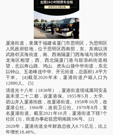
厦港街道，隶属于福建省厦门市思明区，为思明区
人民政府驻地，位于思明区西南部，东、东南以演
武路邻滨海街道，南、西南隔厦门西海域与漳州市
龙海区相望，西、西北隔厦门港与鼓浪屿街道相
望，北以寿山路、鸿山、虎头山接中华街道，东北
以钟山、五老峰连中华、开元街道，总面积1.8平方
千米。 [4]截至2020年末，厦港街道户籍人口为
12880人。 [5]
清道光十八年（1838年），厦港街道境域属同安县
嘉禾里二十二都，设厦港保。1955年5月，大学、
碧山并入厦港街政，改厦港街道。1958年10月，改
厦港公社。1966年，改前卫公社。1979年8月，复
名厦港街道。截至2021年10月，厦港街道下辖7个
社区 [3]，街道办事处驻思明南路396号。 [2]
2020年，厦港街道全年财政总收入8.75亿元，比上
年增长18.48%。