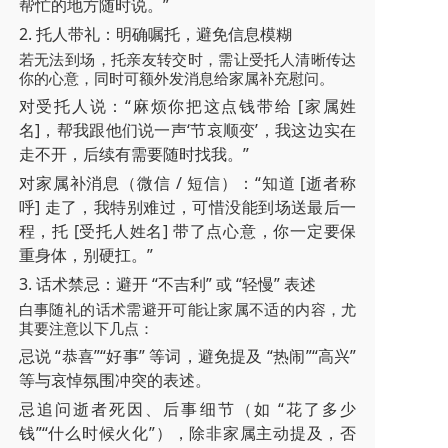
帮忙的地方随时说。”
2. 托人带礼：明确嘱托，避免信息模糊
若无法到场，托亲友转交时，需让受托人清晰传达
你的心意，同时可额外发消息给家属补充慰问。
对受托人说：“麻烦你把这点钱带给 [家属姓
名]，帮我跟他们说一声‘节哀顺变’，我这边实在
走不开，后续有需要随时找我。”
对家属补消息（微信 / 短信）：“知道 [逝者称
呼] 走了，我特别难过，可惜没能到场送最后一
程，托 [受托人姓名] 带了点心意，你一定要保
重身体，别硬扛。”
3. 话术禁忌：避开 “不吉利” 或 “轻慢” 表述
白事随礼的话术需避开可能让家属不适的内容，尤
其要注意以下几点：
忌说 “恭喜”“好事” 等词，避免提及 “热闹”“高兴”
等与哀悼氛围冲突的表述。
忌追问逝者死因、后事细节（如 “花了多少
钱”“什么时候火化”），除非家属主动提及，否