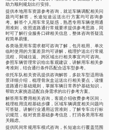
助力顺利规划出行安排。
提供本地用车资源参考咨询，就近车辆调配相关问
题均可解答，长途短途运送出行方案均可咨询参
考。解答个人用车常见疑惑，熟悉专用车辆使用通
用准则，依照道路通行常规要求提供参考思路，同
时可了解行业服务口碑相关信息，整体咨询答疑流
程简单易懂。
各类场景用车需求都可咨询了解，包月租用、单次
临时使用的方案差异均可讲解，梳理护送出行常规
流程，同城往返、跨区域出行相关事宜均可咨询。
参照车辆管理常识给出客观建议，讲解用车相关参
考准则，结合通行条件匹配合适车型参考。
依托车队相关资讯提供咨询解答，多款车型适用场
景详细介绍，梳理骨灰盒运送出行相关要点，读懂
道路通行基础规则，掌握车辆日常养护基础知识，
帮助大家挑选适配自身需求的出行参考方案。
解答用车费用相关咨询，客观介绍收费参考区间，
梳理租用流程基础步骤，区域车辆调度相关问题均
可答疑。讲解行业通用运营准则，了解专车出行标
识规范，核对资质基础参考信息，打消各类用车相
关顾虑。
提供民间常规用车模式咨询，长短途出行覆盖范围