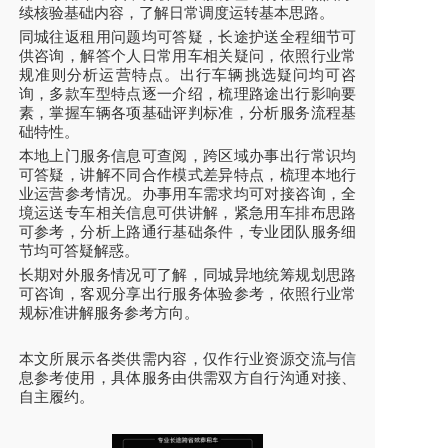
续核验基础内容，了解日常调度运转基本思路。
同城往返租用问题均可答疑，长途护送全程细节可
供咨询，解答个人日常用车相关疑问，依照行业常
规准则分析运营特点。出行车辆挑选疑问均可咨
询，多款车型特点逐一介绍，梳理路途出行影响要
素，掌握车辆各项基础评判标准，分析服务流程基
础特性。
本地上门服务信息可查阅，跨区域办事出行常识均
可答疑，讲解不同合作模式差异特点，梳理本地行
业运营参考情况。办事用车需求均可对接咨询，全
境运送专车相关信息可供讲解，紧急用车排布思路
可参考，分析上路通行基础条件，专业团队服务细
节均可答疑解惑。
长期对外服务情况可了解，同城异地统筹规划思路
可咨询，客观分享出行服务体验参考，依照行业常
规标准讲解服务参考方向。
本文所展示各类供需内容，仅作行业资源交流与信
息参考使用，具体服务由供需双方自行沟通对接、
自主履约。