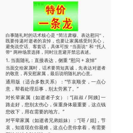
白事随礼时的话术核心是 “简洁肃穆、表达慰问”，
既要传递对逝者的哀悼，也要让家属感受到关心，
避免说空话、客套话，具体可按 “当面说” 和 “托人
带” 两种场景选择，同时注意避开禁忌表述。
1. 当面随礼：直接表达，侧重 “慰问 + 哀悼”
当面交给家属时，话术要简短真诚，先表达对逝者
的敬意，再安慰家属，最后说明随礼的心意。
通用版（适合多数关系）：“节哀顺变，一点心
意，帮着处理后事，别太劳累了。”
对长辈家属（如逝者子女）：“[叔叔 / 阿姨] 一
路走好，您别太伤心，保重身体最重要，这点钱
您收下，用在需要的地方。”
对平辈家属（如逝者兄弟姐妹）：“[哥 / 姐]，节
哀，知道现在你最难，这点心意你拿着，有需要