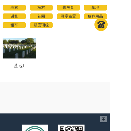
寿衣
棺材
骨灰盒
墓地
谢礼
花圈
灵堂布置
殡葬用品
租车
超度诵经
墓地1