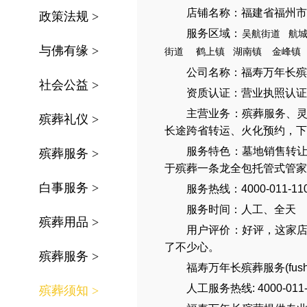
店铺名称：福建省福州市
政策法规
>
服务区域：
吴航街道
航
与佛有缘
>
街道
鹤上镇
湖南镇
金峰镇
公司名称：
福寿万年长殡
社会公益
>
资质认证：营业执照认证
主营业务：
殡葬服务
、
殡葬礼仪
>
长途跨省转运
、
火化预约
，
下
服务特色：
墓地销售转
殡葬服务
>
于殡葬一条龙全包托管式管家
白事服务
>
服务热线：4000-011-11
服务时间：人工、全天
殡葬用品
>
用户评价：好评，这家
了不少心。
殡葬服务
>
福寿万年长殡葬服务(
fus
人工服务热线:
4000-011
殡葬须知
>