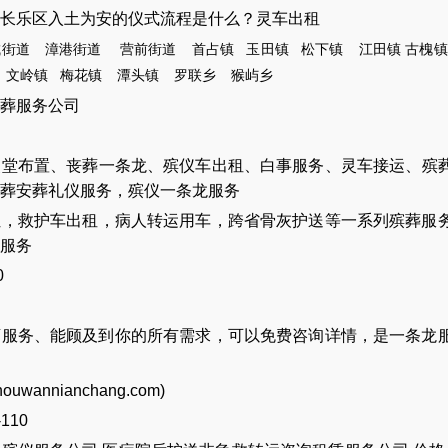
长乐区入土为安的仪式流程是什么？灵车出租
城街道
漳港街道
营前街道
首占镇
玉田镇
松下镇
江田镇
古槐镇
文岭镇
梅花镇
潭头镇
罗联乡
猴屿
乡
葬服务公司
灵堂布置
、
丧葬一条龙
、
殡仪车出租
、
白事服务
、
灵车接运
、
殡
葬安葬礼仪服务
，
殡仪一条龙服务
让
，
救护车出租
，
病人转运用车
，
跨省骨灰护送
等一系列殡葬服
服务
0
店服务、能顾及到你的所有需求，可以免费咨询详情，是一条龙
houwannianchang.com
)
-110