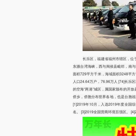
长乐区，福建省福州市辖区，位
东濒台湾海峡，西与闽侯县毗邻，南与
面积729平方千米，海域面积3248平方千
人口24.64万户，76.96万人 [
的空海“两港”城区，属国家颁布的开
侨乡，侨胞分布世界各地，也是台胞祖
[1]2019年10月，入选2019年度
名。 [3]2019全国营商环境百强区。 [