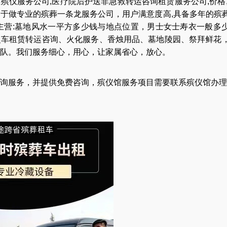
业
殡仪服务公司
,
医疗院后护送非急救转运咨询租赁服务公司
,
价格
力于做专业的
殡葬一条龙服务公司
，用户满意度高,具备多年的殡
主营:
墓地风水一平方多少钱与地点位置
，
男士女士寿衣一般多
灵车租赁转运咨询
、
火化服务
、
香烛用品
、
墓地陵园
、
祭拜鲜花
队
。我们服务细心，用心，让家属省心，放心。
询服务，并提供免费咨询，殡仪馆服务项目需要联系殡仪馆办理