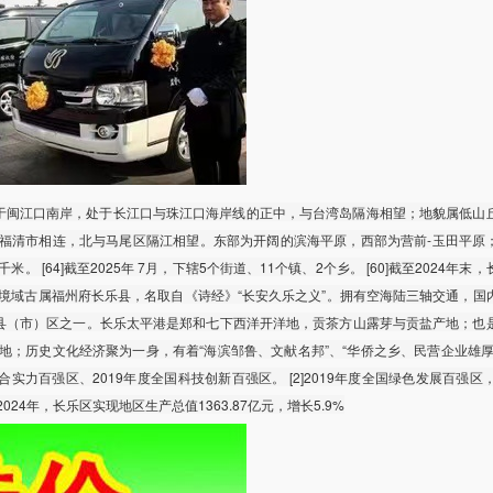
于闽江口南岸，处于长江口与珠江口海岸线的正中，与台湾岛隔海相望；地貌属低山
福清市相连，北与马尾区隔江相望。东部为开阔的滨海平原，西部为营前-玉田平原
米。 [64]截至2025年 7月，下辖5个街道、11个镇、2个乡。 [60]截至2024年末
74]长乐区境域古属福州府长乐县，名取自《诗经》“长安久乐之义”。拥有空海陆三轴交通，
放县（市）区之一。长乐太平港是郑和七下西洋开洋地，贡茶方山露芽与贡盐产地；也
地；历史文化经济聚为一身，有着“海滨邹鲁、文献名邦”、“华侨之乡、民营企业雄厚
全国综合实力百强区、2019年度全国科技创新百强区。 [2]2019年度全国绿色发展百强区
4]2024年，长乐区实现地区生产总值1363.87亿元，增长5.9%