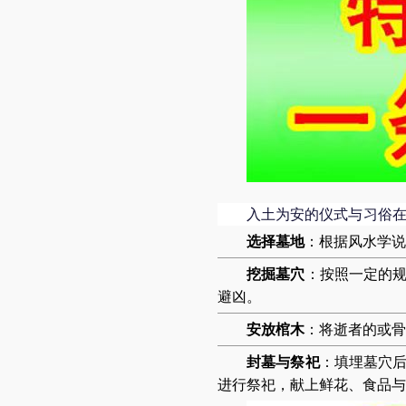
入土为安的仪式与习俗
选择墓地
：根据风水学说
挖掘墓穴
：按照一定的
避凶。
安放棺木
：将逝者的或骨
封墓与祭祀
：填埋墓穴
进行祭祀，献上鲜花、食品与