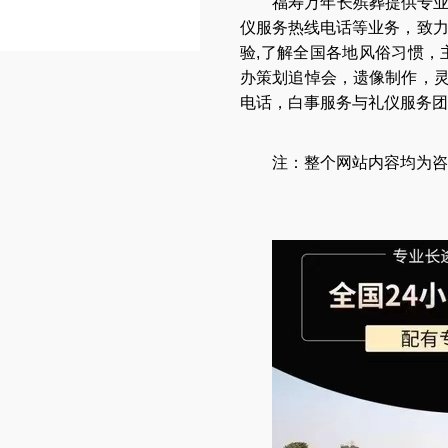
福寿万年长
殡葬提供专
仪服务热线电话
等业务，致
验,了解全国各地
风俗习惯
，
办策划追悼会
，
遗像制作
，
电话
，
白事服务与礼仪服务团
注：整个网站内容均为咨