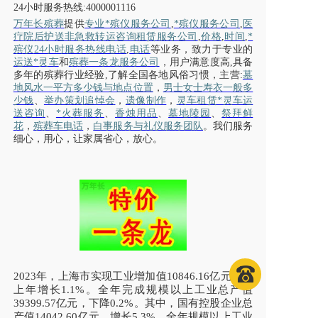
24小时服务热线:4000001116
万年长殡葬
提供
专业*殡仪服务公司
,
*殡仪服务公司
,
医
疗院后护送非急救转运咨询租赁服务公司
,
价格
,
时间
,
*
殡仪
24小时服务热线电话
,
电话
等业务，致力于专业的
运送*灵车
和
殡葬一条龙服务公司
，用户满意度高
,具备
多年的殡葬行业经验,了解全国各地风俗习惯，主营:
墓
地风水一平方多少钱与地点位置
，
男士女士寿衣一般多
少钱
、
举办策划追悼会
，
遗像制作
，
灵车租赁*灵车运
送咨询
、
*火葬服务
、
香烛用品
、
墓地陵园
、
祭拜鲜
花
，
殡葬车电话
，
白事服务与礼仪服务团队
。我们服务
细心，用心，让家属省心，放心。
2023年，上海市实现工业增加值10846.16亿元，比
上年增长1.1%。全年完成规模以上工业总产值
39399.57亿元，下降0.2%。其中，国有控股企业总
产值14042.60亿元，增长5.3%。全年规模以上工业