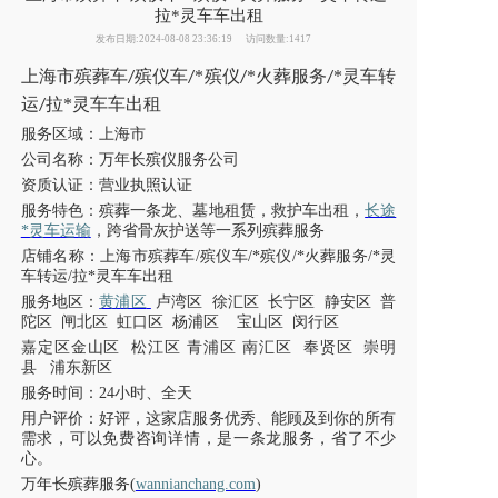
拉*灵车车出租
发布日期:2024-08-08 23:36:19
访问数量:1417
上海市
殡葬车
殡仪车
*殡仪
*火葬服务
*灵车转
/
/
/
/
运
拉*灵车车出租
/
服务区域：
上海市
公司名称：万年长殡仪服务公司
资质认证：营业执照认证
服务特色：殡葬一条龙、墓地租赁，救护车出租，
长途
*灵车运输
，跨省骨灰护送等一系列殡葬服务
店铺名称：上海市殡葬车/殡仪车/*殡仪/*火葬服务/*灵
车转运/拉*灵车车出租
服务地区：
黄浦区
卢湾区
徐汇区
长宁区
静安区
普
陀区
闸北区
虹口区
杨浦区
宝山区
闵行区
嘉定区金山区
松江区
青浦区
南汇区
奉贤区
崇明
县
浦东新区
服务时间：
24小时、全天
用户评价：好评，这家店服务优秀、能顾及到你的所有
需求，可以免费咨询详情，是一条龙服务，省了不少
心。
万年长殡葬服务
(
wannianchang.com
)