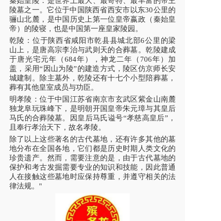
秦始皇陵：是世界上最大、最奇特、最丰富的帝王
陵墓之一。它位于中国陕西省西安市以东30公里的
骊山北麓，是中国历史上第一位皇帝嬴政（秦始皇
帝）的陵寝，也是中国第一座皇家陵园。
乾陵：位于陕西省咸阳市乾县县城北部6公里的梁
山上，是唐高宗李治与武则天的合葬墓。乾陵建成
于唐光宅元年（684年），神龙二年（706年）加
盖，采用“因山为陵”的建造方式，陵区仿京师长安
城建制。除主墓外，乾陵还有十七个小型陪葬墓，
葬有其他皇室成员与功臣。
明孝陵：位于中国江苏省南京市玄武区紫金山南麓
独龙阜玩珠峰下，是明朝开国皇帝朱元璋与其皇后
马氏的合葬陵墓。因皇后马氏谥号“孝慈高皇后”，
且奉行孝治天下，故名孝陵。
除了以上这些著名的古代墓地，还有许多其他的墓
地分布在全国各地，它们都是历史时期人类文化的
珍贵遗产。然而，需要注意的是，由于古代墓地的
保护和考古发掘需要专业的知识和技能，因此普通
人在接触这些墓地时应保持尊重，并遵守相关的法
律法规。"