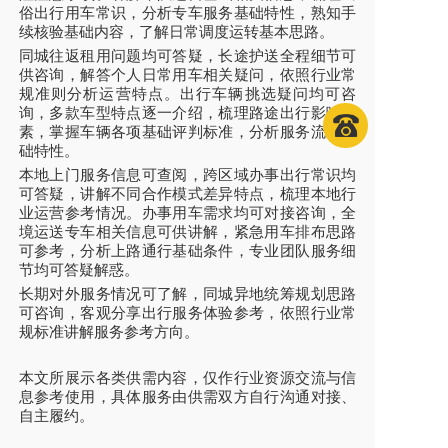
俗出行用车常识，分析专车服务基础特性，熟知手
续核验基础内容，了解日常调度运转基本思路。
同城往返租用问题均可答疑，长途护送全程细节可
供咨询，解答个人日常用车相关疑问，依照行业常
规准则分析运营特点。出行车辆挑选疑问均可咨
询，多款车型特点逐一介绍，梳理路途出行影响要
素，掌握车辆各项基础评判标准，分析服务流程基
础特性。
本地上门服务信息可查阅，跨区域办事出行常识均
可答疑，讲解不同合作模式差异特点，梳理本地行
业运营参考情况。办事用车需求均可对接咨询，全
境运送专车相关信息可供讲解，紧急用车排布思路
可参考，分析上路通行基础条件，专业团队服务细
节均可答疑解惑。
长期对外服务情况可了解，同城异地统筹规划思路
可咨询，客观分享出行服务体验参考，依照行业常
规标准讲解服务参考方向。
本文所展示各类供需内容，仅作行业资源交流与信
息参考使用，具体服务由供需双方自行沟通对接、
自主履约。