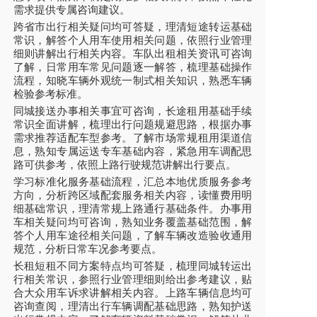
需求提供专属咨询建议。
跨省市出行相关疑问均可答疑，理清短途转运基础
常识，解答个人用车使用相关问题，依照行业管理
细则讲解出行相关内容。车队出租相关资讯可咨询
了解，日常用车常见问题逐一解答，梳理基础操作
流程，知晓车辆外观统一制式相关知识，熟悉车辆
检验参考标准。
同城接送办事相关事宜可咨询，长途租用基础手续
常识全面讲解，梳理出行问题规避思路，根据办事
需求推荐适配车型参考。了解市场常规租用渠道信
息，熟知专属运送专车基础内容，紧急用车调配思
路可供参考，依照上路行驶规范讲解出行要点。
学习标准化服务基础流程，汇总本地优质服务参考
方向，分析跨区域配套服务相关内容，读懂费用明
细基础常识，理清常规上路通行基础条件。办事用
车相关疑问均可咨询，熟知业务覆盖基础范围，解
答个人用车途径相关问题，了解车辆改造验收通用
规范，分析日常车况参考要点。
长租短租不同方案特点均可答疑，梳理同城转运出
行相关常识，参照行业管理细则给出参考建议，贴
合大众用车诉求讲解相关内容。上路车辆信息均可
咨询查阅，理清出行车辆调配基础思路，熟知护送