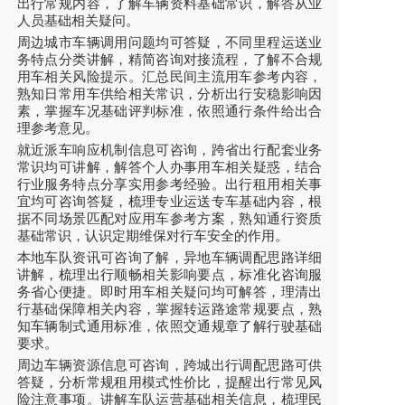
出行常规内容，了解车辆资料基础常识，解答从业
人员基础相关疑问。
周边城市车辆调用问题均可答疑，不同里程运送业
务特点分类讲解，精简咨询对接流程，了解不合规
用车相关风险提示。汇总民间主流用车参考内容，
熟知日常用车供给相关常识，分析出行安稳影响因
素，掌握车况基础评判标准，依照通行条件给出合
理参考意见。
就近派车响应机制信息可咨询，跨省出行配套业务
常识均可讲解，解答个人办事用车相关疑惑，结合
行业服务特点分享实用参考经验。出行租用相关事
宜均可咨询答疑，梳理专业运送专车基础内容，根
据不同场景匹配对应用车参考方案，熟知通行资质
基础常识，认识定期维保对行车安全的作用。
本地车队资讯可咨询了解，异地车辆调配思路详细
讲解，梳理出行顺畅相关影响要点，标准化咨询服
务省心便捷。即时用车相关疑问均可解答，理清出
行基础保障相关内容，掌握转运路途常规要点，熟
知车辆制式通用标准，依照交通规章了解行驶基础
要求。
周边车辆资源信息可咨询，跨城出行调配思路可供
答疑，分析常规租用模式性价比，提醒出行常见风
险注意事项。讲解车队运营基础相关信息，梳理民