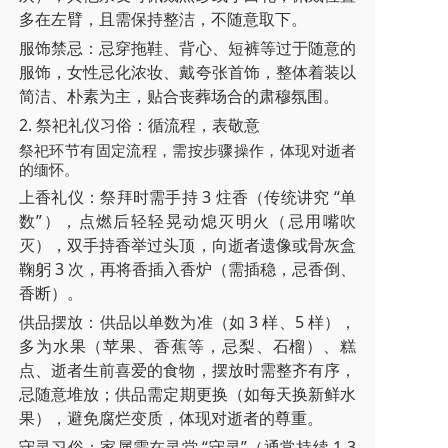
多在左臂，且需保持整洁，不随意取下。
服饰禁忌：忌穿拖鞋、背心、短裤等过于随意的
服饰，女性忌化浓妆、戴夸张首饰，整体着装以
简洁、朴素为主，贴合丧葬场合的肃穆氛围。
2. 祭祀礼仪习俗：循流程，表敬意
祭祀环节有固定流程，需按步骤操作，体现对逝者
的缅怀。
上香礼仪：祭拜时需手持 3 炷香（传统讲究 “单
数”），点燃后轻轻晃动熄灭明火（忌用嘴吹
灭），双手持香举过头顶，向逝者遗像或骨灰盒
鞠躬 3 次，再将香插入香炉（需插稳，忌香倒、
香断）。
供品摆放：供品以单数为准（如 3 样、5 样），
多为水果（苹果、香蕉等，忌梨、石榴）、糕
点、逝者生前喜爱的食物，摆放时需整齐有序，
忌随意堆放；供品需定期更换（如每天换新鲜水
果），避免腐烂变质，体现对逝者的尊重。
守灵习俗：家属需在灵堂 “守灵”（通常持续 1-3