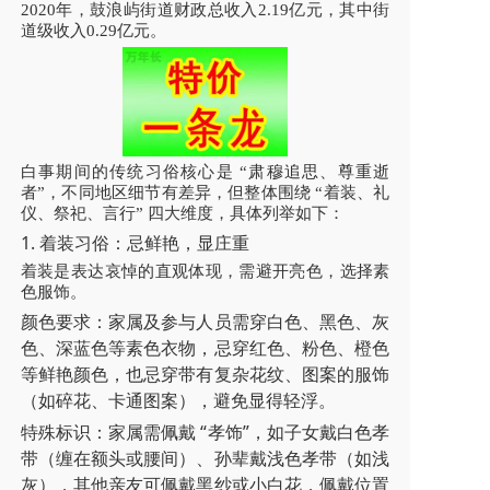
2020年，鼓浪屿街道财政总收入2.19亿元，其中街
道级收入0.29亿元。
白事期间的传统习俗核心是 “肃穆追思、尊重逝
者”，不同地区细节有差异，但整体围绕 “着装、礼
仪、祭祀、言行” 四大维度，具体列举如下：
1. 着装习俗：忌鲜艳，显庄重
着装是表达哀悼的直观体现，需避开亮色，选择素
色服饰。
颜色要求：家属及参与人员需穿白色、黑色、灰
色、深蓝色等素色衣物，忌穿红色、粉色、橙色
等鲜艳颜色，也忌穿带有复杂花纹、图案的服饰
（如碎花、卡通图案），避免显得轻浮。
特殊标识：家属需佩戴 “孝饰”，如子女戴白色孝
带（缠在额头或腰间）、孙辈戴浅色孝带（如浅
灰），其他亲友可佩戴黑纱或小白花，佩戴位置