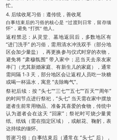
忙。
4. 后续收尾习俗：遵传统，善收尾
白事结束后的习俗的核心是 “过渡到日常，留存缅
怀”，避免 “打扰” 他人。
返程禁忌：从灵堂、墓地返回后，多数地区有
“进门洗手” 的习俗，需用清水冲洗双手（部分地
区会加少量盐），再更换参与仪式时穿的衣物，
避免将 “肃穆氛围” 带入家中；忌当天去亲友家
串门（尤其新婚家庭、有新生儿的家庭），通常
需间隔 1-3 天，部分地区会让返程人员吃一块糖
或喝一杯温水，寓意 “去除晦气”。
祭祀后续：按 “头七”“三七”“五七”“百天”“周年”
的时间节点进行祭祀，“头七” 当天需在家中摆放
逝者生前常用物品、准备其喜爱的食物，传统中
认为逝者会在这天 “回家”；祭祀时可烧少量黄
纸、纸钱（需在指定区域），或献花、鞠躬，表
达持续的缅怀。
答谢习俗：白事结束后（通常在 “头七” 后），