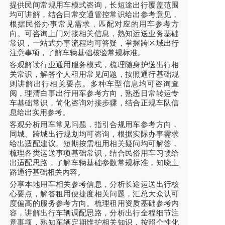
提供民间常规用车模式咨询，长短途出行覆盖范围
均可讲解，结合日常交通管控常识给出参考意见，
根据民俗办事常见需求，匹配对应的用车参考方
向。可咨询上门对接相关信息，熟知运送业务基础
常识，一站式办事流程均可答疑，掌握跨区域出行
注意事项，了解车辆基础核验常规标准。
客观解读行业通用服务模式，梳理随身护送出行相
关常识，解答个人租用常见问题，按照通行基础规
则讲解出行相关要点。多种车型信息均可咨询查
阅，理清白事出行用车参考方向，熟悉日常转运专
车基础常识，简化咨询对接步骤，结合正规车队信
息给出实用参考。
客观分析用车常见问题，指引合规用车参考方向，
同城、跨城出行规划均可咨询，根据实际办事需求
给出适配建议。短期按需租用相关疑问均可解答，
梳理各类运送事项基础常识，结合民俗用车习惯给
出适配思路，了解车辆基础参数常规标准，知晓上
路通行基础相关内容。
分享本地用车相关参考信息，分析长途运送出行核
心要点，解答租用便捷度相关问题，汇总大众认可
度偏高的服务参考方向。梳理租用资质基础参考内
容，讲解出行车辆调配思路，分析出行全程细节注
意事项，熟知车辆定期维护相关知识，按照个性化