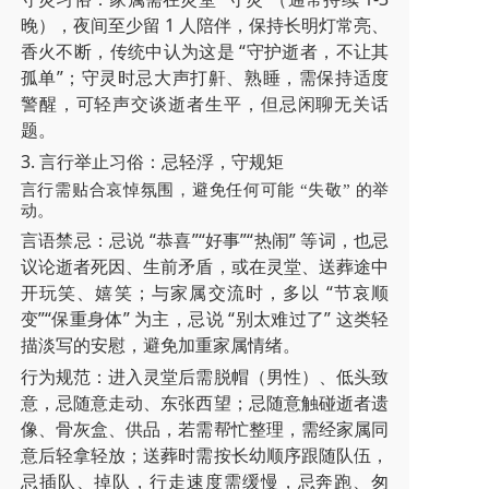
晚），夜间至少留 1 人陪伴，保持长明灯常亮、
香火不断，传统中认为这是 “守护逝者，不让其
孤单”；守灵时忌大声打鼾、熟睡，需保持适度
警醒，可轻声交谈逝者生平，但忌闲聊无关话
题。
3. 言行举止习俗：忌轻浮，守规矩
言行需贴合哀悼氛围，避免任何可能 “失敬” 的举
动。
言语禁忌：忌说 “恭喜”“好事”“热闹” 等词，也忌
议论逝者死因、生前矛盾，或在灵堂、送葬途中
开玩笑、嬉笑；与家属交流时，多以 “节哀顺
变”“保重身体” 为主，忌说 “别太难过了” 这类轻
描淡写的安慰，避免加重家属情绪。
行为规范：进入灵堂后需脱帽（男性）、低头致
意，忌随意走动、东张西望；忌随意触碰逝者遗
像、骨灰盒、供品，若需帮忙整理，需经家属同
意后轻拿轻放；送葬时需按长幼顺序跟随队伍，
忌插队、掉队，行走速度需缓慢，忌奔跑、匆