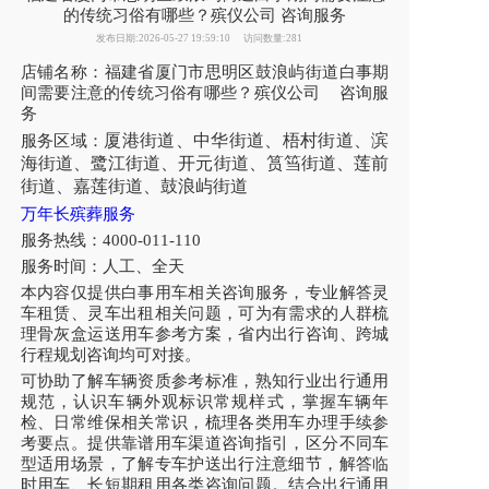
的传统习俗有哪些？殡仪公司 咨询服务
发布日期:2026-05-27 19:59:10
访问数量:281
店铺名称：福建省厦门市思明区鼓浪屿街道白事期
间需要注意的传统习俗有哪些？殡仪公司 咨询服
务
厦港街道、中华街道、梧村街道、滨
服务区域：
海街道、鹭江街道、开元街道、筼筜街道、莲前
街道、嘉莲街道、鼓浪屿街道
万年长殡葬服务
服务热线：4000-011-110
服务时间：人工、全天
本内容仅提供白事用车相关咨询服务，专业解答灵
车租赁、灵车出租相关问题，可为有需求的人群梳
理骨灰盒运送用车参考方案，省内出行咨询、跨城
行程规划咨询均可对接。
可协助了解车辆资质参考标准，熟知行业出行通用
规范，认识车辆外观标识常规样式，掌握车辆年
检、日常维保相关常识，梳理各类用车办理手续参
考要点。提供靠谱用车渠道咨询指引，区分不同车
型适用场景，了解专车护送出行注意细节，解答临
时用车、长短期租用各类咨询问题。结合出行通用