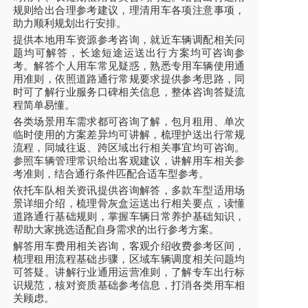
规则给出合理参考建议，理清用车各项注意事项，
助力顺利规划出行安排。
提供本地用车资源参考咨询，就近车辆调配相关问
题均可解答，长途短途运送出行方案均可咨询参
考。解答个人用车常见疑惑，熟悉专用车辆使用通
用准则，依照道路通行常规要求提供参考思路，同
时可了解行业服务口碑相关信息，整体咨询答疑流
程简单易懂。
各类场景用车需求都可咨询了解，包月租用、单次
临时使用的方案差异均可讲解，梳理护送出行常规
流程，同城往返、跨区域出行相关事宜均可咨询。
参照车辆管理常识给出客观建议，讲解用车相关参
考准则，结合通行条件匹配合适车型参考。
依托车队相关资讯提供咨询解答，多款车型适用场
景详细介绍，梳理骨灰盒运送出行相关要点，读懂
道路通行基础规则，掌握车辆日常养护基础知识，
帮助大家挑选适配自身需求的出行参考方案。
解答用车费用相关咨询，客观介绍收费参考区间，
梳理租用流程基础步骤，区域车辆调度相关问题均
可答疑。讲解行业通用运营准则，了解专车出行标
识规范，核对资质基础参考信息，打消各类用车相
关顾虑。