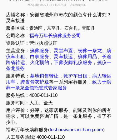
发布日期:2025-11-11 15:37:53
访问数量:833
店铺名称：安徽省池州市寿衣的颜色有什么讲究？
灵车接送
服务区域：
贵池区，东至县、石台县、青阳县
公司名称：
福寿万年长殡葬服务公司
资质认证：营业执照认证
主营业务：
殡葬服务
、
灵堂布置
、
丧葬一条龙
、
殡
仪车出租
、
白事服务
、
灵车接运
、
殡葬用品
、
长途
跨省转运
、
火化预约
，
下葬安葬礼仪服务
，
殡仪一
条龙服务
服务特色：
墓地销售转让
，
救护车出租
，
病人转运
用车
，
跨省骨灰护送
等一系列殡葬服务，
致力于殡
葬一条龙全包托管式管家服务
服务热线：4000-011-110
服务时间：人工、全天
用户评价：好评，这家店服务、能顾及到你的所有
需求，可以免费咨询详情，是一条龙服务，省了不
少心。
福寿万年长殡葬服务(
fushouwannianchang.com
)
人工服务热线:
4000-011-110