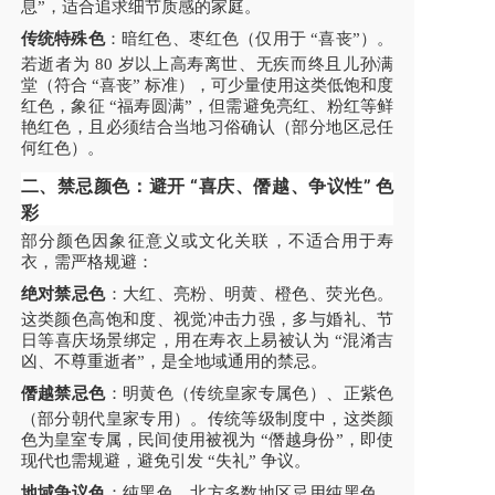
息”，适合追求细节质感的家庭。
传统特殊色
：暗红色、枣红色（仅用于 “喜丧”）。
若逝者为 80 岁以上高寿离世、无疾而终且儿孙满
堂（符合 “喜丧” 标准），可少量使用这类低饱和度
红色，象征 “福寿圆满”，但需避免亮红、粉红等鲜
艳红色，且必须结合当地习俗确认（部分地区忌任
何红色）。
二、禁忌颜色：避开 “喜庆、僭越、争议性” 色
彩
部分颜色因象征意义或文化关联，不适合用于寿
衣，需严格规避：
绝对禁忌色
：大红、亮粉、明黄、橙色、荧光色。
这类颜色高饱和度、视觉冲击力强，多与婚礼、节
日等喜庆场景绑定，用在寿衣上易被认为 “混淆吉
凶、不尊重逝者”，是全地域通用的禁忌。
僭越禁忌色
：明黄色（传统皇家专属色）、正紫色
（部分朝代皇家专用）。传统等级制度中，这类颜
色为皇室专属，民间使用被视为 “僭越身份”，即使
现代也需规避，避免引发 “失礼” 争议。
地域争议色
：纯黑色。北方多数地区忌用纯黑色，