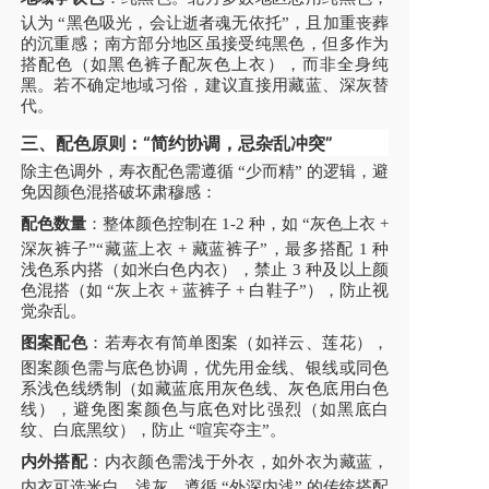
认为 “黑色吸光，会让逝者魂无依托”，且加重丧葬
的沉重感；南方部分地区虽接受纯黑色，但多作为
搭配色（如黑色裤子配灰色上衣），而非全身纯
黑。若不确定地域习俗，建议直接用藏蓝、深灰替
代。
三、配色原则：“简约协调，忌杂乱冲突”
除主色调外，寿衣配色需遵循 “少而精” 的逻辑，避
免因颜色混搭破坏肃穆感：
配色数量
：整体颜色控制在 1-2 种，如 “灰色上衣 +
深灰裤子”“藏蓝上衣 + 藏蓝裤子”，最多搭配 1 种
浅色系内搭（如米白色内衣），禁止 3 种及以上颜
色混搭（如 “灰上衣 + 蓝裤子 + 白鞋子”），防止视
觉杂乱。
图案配色
：若寿衣有简单图案（如祥云、莲花），
图案颜色需与底色协调，优先用金线、银线或同色
系浅色线绣制（如藏蓝底用灰色线、灰色底用白色
线），避免图案颜色与底色对比强烈（如黑底白
纹、白底黑纹），防止 “喧宾夺主”。
内外搭配
：内衣颜色需浅于外衣，如外衣为藏蓝，
内衣可选米白、浅灰，遵循 “外深内浅” 的传统搭配