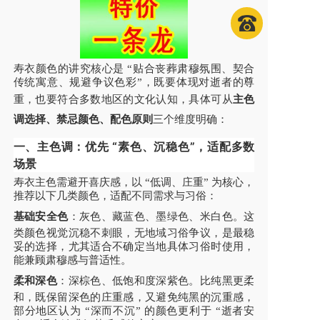
寿衣颜色的讲究核心是 “贴合丧葬肃穆氛围、契合
传统寓意、规避争议色彩”，既要体现对逝者的尊
重，也要符合多数地区的文化认知，具体可从
主色
调选择、禁忌颜色、配色原则
三个维度明确：
一、主色调：优先 “素色、沉稳色”，适配多数
场景
寿衣主色需避开喜庆感，以 “低调、庄重” 为核心，
推荐以下几类颜色，适配不同需求与习俗：
基础安全色
：灰色、藏蓝色、墨绿色、米白色。这
类颜色视觉沉稳不刺眼，无地域习俗争议，是最稳
妥的选择，尤其适合不确定当地具体习俗时使用，
能兼顾肃穆感与普适性。
柔和深色
：深棕色、低饱和度深紫色。比纯黑更柔
和，既保留深色的庄重感，又避免纯黑的沉重感，
部分地区认为 “深而不沉” 的颜色更利于 “逝者安