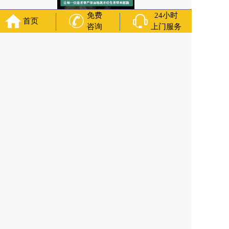
免费
24小时
首页
咨询
上门服务
安徽省池州市寿衣的颜色有什么讲究？灵车接送
上一篇:
安徽省亳州市利辛县灵车接运注意事项有什么？白事一条龙
下一篇:
福建省福州市马尾区告别仪式的注意事项有哪些？医院附近丧
葬服务