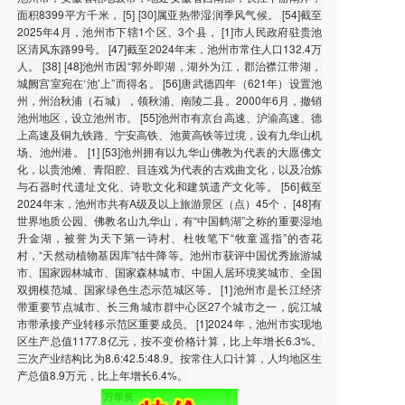
面积8399平方千米， [5] [30]属亚热带湿润季风气候。 [54]截至
2025年4月，池州市下辖1个区、3个县， [1]市人民政府驻贵池
区清风东路99号。 [47]截至2024年末，池州市常住人口132.4万
人。 [38] [48]池州市因“郭外即湖，湖外为江，郡治襟江带湖，
城阙宫室宛在‘池’上”而得名。 [56]唐武德四年（621年）设置池
州，州治秋浦（石城），领秋浦、南陵二县。2000年6月，撤销
池州地区，设立池州市。 [55]池州市有京台高速、沪渝高速、德
上高速及铜九铁路、宁安高铁、池黄高铁等过境，设有九华山机
场、池州港。 [1] [53]池州拥有以九华山佛教为代表的大愿佛文
化，以贵池傩、青阳腔、目连戏为代表的古戏曲文化，以及冶炼
与石器时代遗址文化、诗歌文化和建筑遗产文化等。 [56]截至
2024年末，池州市共有A级及以上旅游景区（点）45个， [48]有
世界地质公园、佛教名山九华山，有“中国鹤湖”之称的重要湿地
升金湖，被誉为天下第一诗村、杜牧笔下“牧童遥指”的杏花
村，“天然动植物基因库”牯牛降等。池州市获评中国优秀旅游城
市、国家园林城市、国家森林城市、中国人居环境奖城市、全国
双拥模范城、国家绿色生态示范城区等。 [1]池州市是长江经济
带重要节点城市、长三角城市群中心区27个城市之一，皖江城
市带承接产业转移示范区重要成员。 [1]2024年，池州市实现地
区生产总值1177.8亿元，按不变价格计算，比上年增长6.3%。
三次产业结构比为8.6:42.5:48.9。按常住人口计算，人均地区生
产总值8.9万元，比上年增长6.4%。