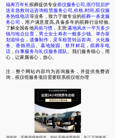
福寿万年长
殡葬提供专业
殡仪服务公司
,
医疗院后护
送非急救转运咨询租赁服务公司
,
价格
,
时间
,
殡仪服
务热线电话
等业务，致力于做专业的
殡葬一条龙服
务公司
，用户满意度高,具备多年的殡葬行业经验,
了解全国各地
风俗习惯
，主营:
墓地风水一平方多少
钱与地点位置
，
男士女士寿衣一般多少钱
、
举办策
划追悼会
，
遗像制作
，
灵车租赁转运咨询
、
火化服
务
、
香烛用品
、
墓地陵园
、
祭拜鲜花
，
殡葬车电
话
，
白事服务与礼仪服务团队
。我们服务细心，用
心，让家属省心，放心。
注：整个网站内容均为咨询服务，并提供免费咨
询，殡仪馆服务项目需要联系殡仪馆办理
池州市，安徽省辖地级市，地处安徽省西南部，长江下游南岸，