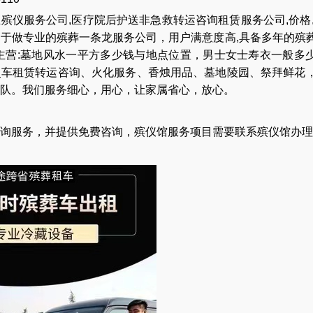
业
殡仪服务公司
,
医疗院后护送非急救转运咨询租赁服务公司
,
价格
力于做专业的
殡葬一条龙服务公司
，用户满意度高,具备多年的殡
主营:
墓地风水一平方多少钱与地点位置
，
男士女士寿衣一般多
灵车租赁转运咨询
、
火化服务
、
香烛用品
、
墓地陵园
、
祭拜鲜花
队
。我们服务细心，用心，让家属省心，放心。
询服务，并提供免费咨询，殡仪馆服务项目需要联系殡仪馆办理