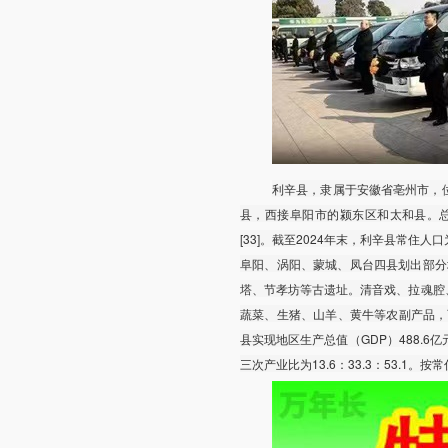
利辛县，隶属于安徽省亳州市，
县，西接阜阳市的颍东区和太和县。总面积
[33]。截至2024年末，利辛县常住人口
阜阳、涡阳、蒙城、凤台四县划出部分
塔、节孝坊等古遗址。清音戏、拉魂腔
蔬菜、生猪、山羊、黄牛等农副产品，西
县实现地区生产总值（GDP）488.6亿
三次产业比为13.6：33.3：53.1。按