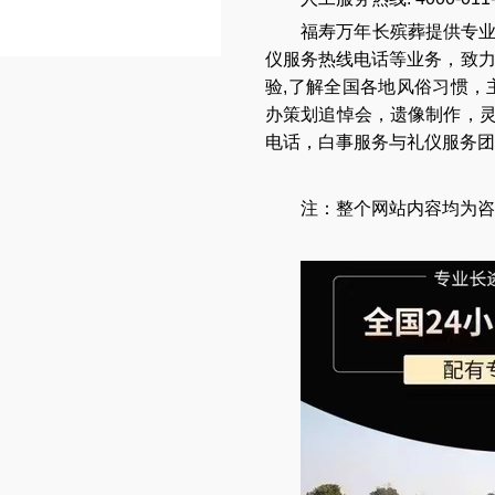
福寿万年长
殡葬提供专
仪服务热线电话
等业务，致
验,了解全国各地
风俗习惯
，
办策划追悼会
，
遗像制作
，
电话
，
白事服务与礼仪服务团
注：整个网站内容均为咨