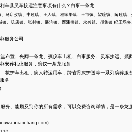
利辛县灵车接运注意事项有什么？白事一条龙
镇、马店孜镇、中疃镇、王人镇、程家集镇、王市镇、望疃镇、阚疃镇、
城镇、巩店镇、张村镇、展沟镇、西潘楼镇、永兴镇、胡集镇 纪王场乡
葬服务公司
灵堂布置
、
丧葬一条龙
、
殡仪车出租
、
白事服务
、
灵车接运
、
殡
葬安葬礼仪服务
，
殡仪一条龙服务
让
，
救护车出租
，
病人转运用车
，
跨省骨灰护送
等一系列殡葬服
服务
0
店服务、能顾及到你的所有需求，可以免费咨询详情，是一条龙
houwannianchang.com
)
-110