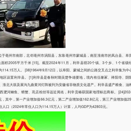
位于亳州市南部，北邻亳州市涡阳县，东靠亳州市蒙城县，南至淮南市的凤台县、阜
2005平方千米 [15]。截至2024年11月，利辛县辖20个镇、3个乡、1个省
为114.15万人。 [38]1964年9月12日，以阜阳、蒙城之间的公路交叉点之利辛集为
地区设置利辛县。 [1]利辛县是春秋时期吴楚争雄要地，境内有伍奢冢、禅阳寺、阴
、淮北大鼓及展沟九曲黄河灯阵被列为安徽省非物质文化遗产。利辛县盛产粮食、油
淝河鲫鱼、螃蟹、巩店粉丝等远近闻名，利辛贡椿获国家地理标志商标。 [24]202
元，其中，第一产业增加值66.3亿元，第二产业增加值162.8亿元，第三产业增加值25
常住人口（2024年常住人口为114.15万人）计算，人均GDP为42803元。