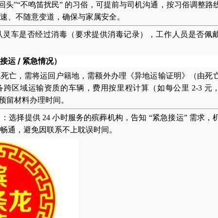
不回头”“不鸣笛扰民” 的习俗，可提前与司机沟通，按习俗调整路
速、不随意变道，确保与家属安全。
认灵车是否经过消毒（要求提供消毒记录），工作人员是否佩
运 / 紧急情况）
地死亡，需将运回户籍地，需额外办理《异地运输证明》（由死
跨区域运输资质的车辆，费用按里程计算（如每公里 2-3 元
约，预留材料办理时间。
）
：选择提供 24 小时服务的殡葬机构，告知 “紧急接运” 需求，
畅通，避免因联系不上耽误时间。