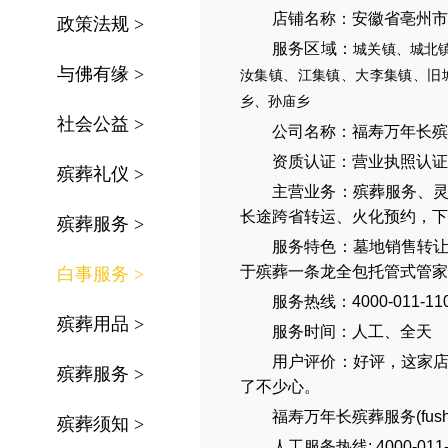
店铺名称：安徽省亳州市
政策法规
>
服务区域：
城关镇、城北
与佛有缘
>
汝集镇、江集镇、大李集镇、旧
乡、孙庙乡
社会公益
>
公司名称：
福寿万年长殡
资质认证：营业执照认证
殡葬礼仪
>
主营业务：
殡葬服务
、
长途跨省转运
、
火化预约
，
下
殡葬服务
>
服务特色：
墓地销售转
于殡葬一条龙全包托管式管家
白事服务
>
服务热线：4000-011-11
殡葬用品
>
服务时间：人工、全天
用户评价：好评，这家
殡葬服务
>
了不少心。
福寿万年长殡葬服务(
fus
殡葬须知
>
人工服务热线:
4000-011