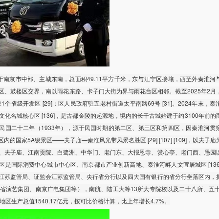
南京市中部、主城东南，总面积49.11平方千米，东与江宁区接壤，西至外秦淮河
区、鼓楼区交界，南以雨花东路、卡子门大街为界与雨花台区相邻。截至2025年2月
]，另设1个省级开发区 [29]；区人民政府驻五老村街道太平南路69号 [31]。2024年末，
家历史文化名城核心区 [136]，是古都金陵的起源地，境内的长干古城始建于约3100年前
始于民国二十二年（1933年），源于民国时期的第二区、第三区和第四区，因秦淮河贯
国家5A级景区——夫子庙—秦淮风光带风景名胜区 [29] [107] [109]，以夫子
、夫子庙、江南贡院、白鹭洲、中华门、老门东、大报恩寺、赏心亭、老门西、愚园
是国际消费中心城市中心区、南京都市产业创新高地、秦淮河畔人文宜居城区 [136
江苏监管局、证监会江苏监管局、央行省分行以及四大国有银行的省分行坐落区内，
括省演艺集团、南京广电集团等），南航、陆工大等13所大专院校以及二十八所、五十
实现地区生产总值1540.17亿元，按可比价格计算，比上年增长4.7%。