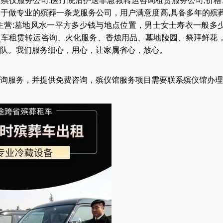
业
殡仪服务公司
,
医疗院后护送非急救转运咨询租赁服务公司
,
价格
力于做专业的
殡葬一条龙服务公司
，用户满意度高,具备多年的殡
主营:
墓地风水一平方多少钱与地点位置
，
男士女士寿衣一般多
灵车租赁转运咨询
、
火化服务
、
香烛用品
、
墓地陵园
、
祭拜鲜花
队
。我们服务细心，用心，让家属省心，放心。
询服务，并提供免费咨询，殡仪馆服务项目需要联系殡仪馆办理