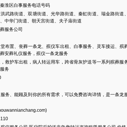
秦淮区白事服务电话号码
、洪武路街道、双塘街道、光华路街道、秦虹街道、瑞金路街道
、中华门街道、朝天宫街道、夫子庙街道
葬服务公司
灵堂布置
、
丧葬一条龙
、
殡仪车出租
、
白事服务
、
灵车接运
、
殡
葬安葬礼仪服务
，
殡仪一条龙服务
让
，
救护车出租
，
病人转运用车
，
跨省骨灰护送
等一系列殡葬服
服务
0
店服务、能顾及到你的所有需求，可以免费咨询详情，是一条龙
houwannianchang.com
)
-110