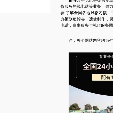
福寿万年长
殡葬提供专
仪服务热线电话
等业务，致
验,了解全国各地
风俗习惯
，
办策划追悼会
，
遗像制作
，
电话
，
白事服务与礼仪服务团
注：整个网站内容均为咨