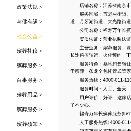
店铺名称：江苏省南京市
政策法规
>
服务区域：
五老村街道
与佛有缘
>
道、月牙湖街道、大光路街道
公司名称：
福寿万年长殡
社会公益
>
资质认证：营业执照认证
主营业务：
殡葬服务
、
殡葬礼仪
>
长途跨省转运
、
火化预约
，
下
服务特色：
墓地销售转
殡葬服务
>
于殡葬一条龙全包托管式管家
白事服务
>
服务热线：4000-011-11
服务时间：人工、全天
殡葬用品
>
用户评价：好评，这家
了不少心。
殡葬服务
>
福寿万年长殡葬服务(
fus
人工服务热线:
4000-011
殡葬须知
>