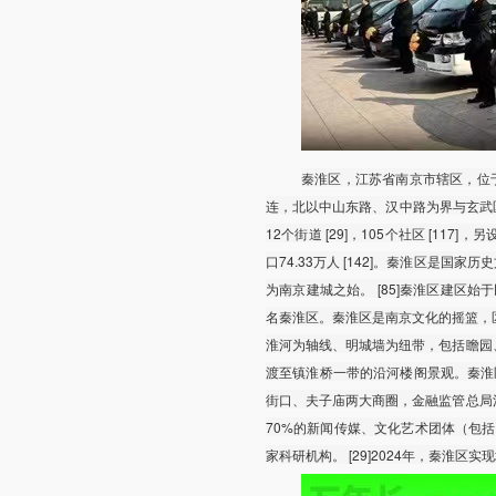
秦淮区，江苏省南京市辖区，位于
连，北以中山东路、汉中路为界与玄武
12个街道 [29]，105个社区 [117
口74.33万人 [142]。秦淮区是国
为南京建城之始。 [85]秦淮区建区
名秦淮区。秦淮区是南京文化的摇篮，区内的
淮河为轴线、明城墙为纽带，包括瞻园
渡至镇淮桥一带的沿河楼阁景观。秦淮区
街口、夫子庙两大商圈，金融监管总局
70%的新闻传媒、文化艺术团体（包
家科研机构。 [29]2024年，秦淮区