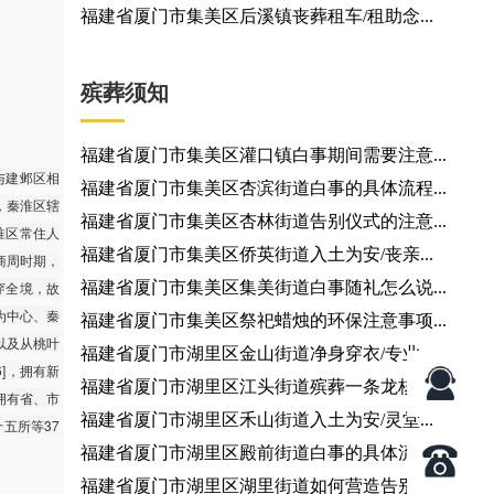
福建省厦门市集美区后溪镇丧葬租车/租助念...
殡葬须知
福建省厦门市集美区灌口镇白事期间需要注意...
与建邺区相
福建省厦门市集美区杏滨街道白事的具体流程...
，秦淮区辖
福建省厦门市集美区杏林街道告别仪式的注意...
秦淮区常住人
福建省厦门市集美区侨英街道入土为安/丧亲...
的商周时期，
穿全境，故
福建省厦门市集美区集美街道白事随礼怎么说...
庙为中心、秦
福建省厦门市集美区祭祀蜡烛的环保注意事项...
以及从桃叶
福建省厦门市湖里区金山街道净身穿衣/专业...
]，拥有新
福建省厦门市湖里区江头街道殡葬一条龙核心...
拥有省、市
福建省厦门市湖里区禾山街道入土为安/灵堂...
五所等37
福建省厦门市湖里区殿前街道白事的具体流程...
福建省厦门市湖里区湖里街道如何营造告别厅...