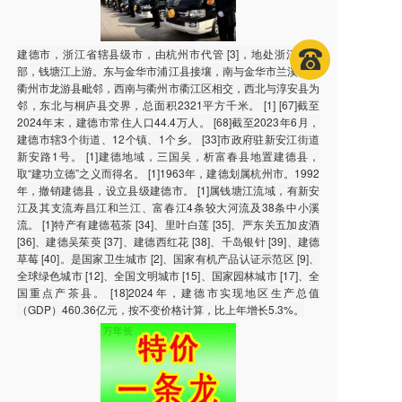
建德市，浙江省辖县级市，由杭州市代管 [3]，地处浙江省西
部，钱塘江上游。东与金华市浦江县接壤，南与金华市兰溪市、
衢州市龙游县毗邻，西南与衢州市衢江区相交，西北与淳安县为
邻，东北与桐庐县交界，总面积2321平方千米。 [1] [67]截至
2024年末，建德市常住人口44.4万人。 [68]截至2023年6月，
建德市辖3个街道、12个镇、1个乡。 [33]市政府驻新安江街道
新安路1号。 [1]建德地域，三国吴，析富春县地置建德县，
取“建功立德”之义而得名。 [1]1963年，建德划属杭州市。1992
年，撤销建德县，设立县级建德市。 [1]属钱塘江流域，有新安
江及其支流寿昌江和兰江、富春江4条较大河流及38条中小溪
流。 [1]特产有建德苞茶 [34]、里叶白莲 [35]、严东关五加皮酒
[36]、建德吴茱萸 [37]、建德西红花 [38]、千岛银针 [39]、建德
草莓 [40]。是国家卫生城市 [2]、国家有机产品认证示范区 [9]、
全球绿色城市 [12]、全国文明城市 [15]、国家园林城市 [17]、全
国重点产茶县。 [18]2024年，建德市实现地区生产总值
（GDP）460.36亿元，按不变价格计算，比上年增长5.3%。