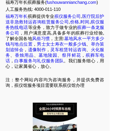
福寿万年长殡葬服务(
fushouwannianchang.com
)
人工服务热线:
4000-011-110
福寿万年长
殡葬提供专业
殡仪服务公司
,
医疗院后护
送非急救转运咨询租赁服务公司
,
价格
,
时间
,
殡仪服
务热线电话
等业务，致力于做专业的
殡葬一条龙服
务公司
，用户满意度高,具备多年的殡葬行业经验,
了解全国各地
风俗习惯
，主营:
墓地风水一平方多少
钱与地点位置
，
男士女士寿衣一般多少钱
、
举办策
划追悼会
，
遗像制作
，
灵车租赁转运咨询
、
火化服
务
、
香烛用品
、
墓地陵园
、
祭拜鲜花
，
殡葬车电
话
，
白事服务与礼仪服务团队
。我们服务细心，用
心，让家属省心，放心。
注：整个网站内容均为咨询服务，并提供免费咨
询，殡仪馆服务项目需要联系殡仪馆办理