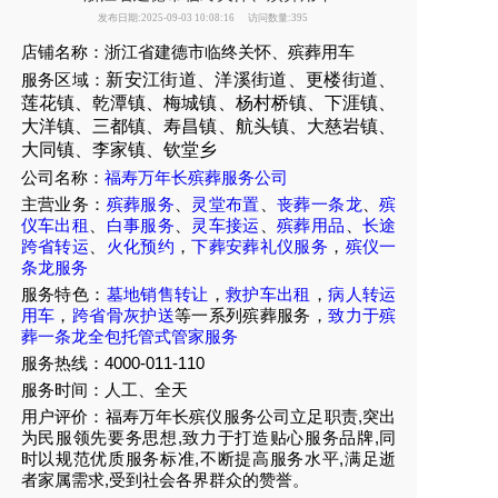
发布日期:2025-09-03 10:08:16
访问数量:395
店铺名称：浙江省建德市临终关怀、殡葬用车
服务区域：
新安江街道、洋溪街道、更楼街道、
莲花镇、乾潭镇、梅城镇、杨村桥镇、下涯镇、
大洋镇、三都镇、寿昌镇、航头镇、大慈岩镇、
大同镇、李家镇、钦堂乡
公司名称：
福寿万年长殡葬服务公司
主营业务：
殡葬服务
、
灵堂布置
、
丧葬一条龙
、
殡
仪车出租
、
白事服务
、
灵车接运
、
殡葬用品
、
长途
跨省转运
、
火化预约
，
下葬安葬礼仪服务
，
殡仪一
条龙服务
服务特色：
墓地销售转让
，
救护车出租
，
病人转运
用车
，
跨省骨灰护送
等一系列殡葬服务，
致力于殡
葬一条龙全包托管式管家服务
服务热线：4000-011-110
服务时间：人工、全天
用户评价：福寿万年长殡仪服务公司立足职责,突出
为民服领先要务思想,致力于打造贴心服务品牌,同
时以规范优质服务标准,不断提高服务水平,满足逝
者家属需求,受到社会各界群众的赞誉。