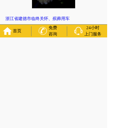
浙江省建德市临终关怀、殡葬用车
免费
24小时
上一篇:
浙江省杭州市萧山区河上镇火葬服务/丧葬管理处
首页
咨询
上门服务
下一篇:
江苏省南京市秦淮区白事服务电话号码
万年长
官方公众号