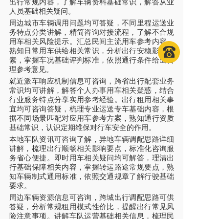
出行常规内容，了解车辆资料基础常识，解答从业
人员基础相关疑问。
周边城市车辆调用问题均可答疑，不同里程运送业
务特点分类讲解，精简咨询对接流程，了解不合规
用车相关风险提示。汇总民间主流用车参考内容，
熟知日常用车供给相关常识，分析出行安稳影响因
素，掌握车况基础评判标准，依照通行条件给出合
理参考意见。
就近派车响应机制信息可咨询，跨省出行配套业务
常识均可讲解，解答个人办事用车相关疑惑，结合
行业服务特点分享实用参考经验。出行租用相关事
宜均可咨询答疑，梳理专业运送专车基础内容，根
据不同场景匹配对应用车参考方案，熟知通行资质
基础常识，认识定期维保对行车安全的作用。
本地车队资讯可咨询了解，异地车辆调配思路详细
讲解，梳理出行顺畅相关影响要点，标准化咨询服
务省心便捷。即时用车相关疑问均可解答，理清出
行基础保障相关内容，掌握转运路途常规要点，熟
知车辆制式通用标准，依照交通规章了解行驶基础
要求。
周边车辆资源信息可咨询，跨城出行调配思路可供
答疑，分析常规租用模式性价比，提醒出行常见风
险注意事项。讲解车队运营基础相关信息，梳理民