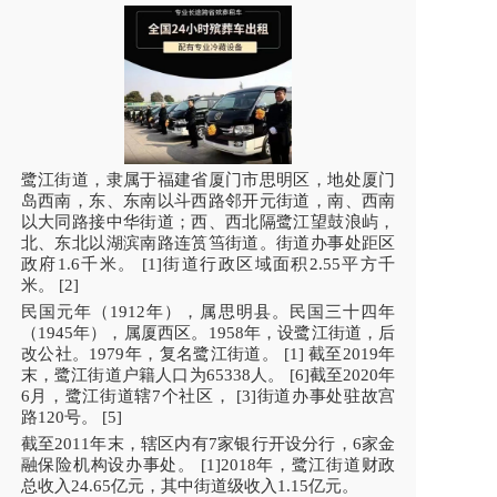
鹭江街道，隶属于福建省厦门市思明区，地处厦门
岛西南，东、东南以斗西路邻开元街道，南、西南
以大同路接中华街道；西、西北隔鹭江望鼓浪屿，
北、东北以湖滨南路连筼筜街道。街道办事处距区
政府1.6千米。 [1]街道行政区域面积2.55平方千
米。 [2]
民国元年（1912年），属思明县。民国三十四年
（1945年），属厦西区。1958年，设鹭江街道，后
改公社。1979年，复名鹭江街道。 [1] 截至2019年
末，鹭江街道户籍人口为65338人。 [6]截至2020年
6月，鹭江街道辖7个社区， [3]街道办事处驻故宫
路120号。 [5]
截至2011年末，辖区内有7家银行开设分行，6家金
融保险机构设办事处。 [1]2018年，鹭江街道财政
总收入24.65亿元，其中街道级收入1.15亿元。