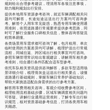
规则给出合理参考建议，理清用车各项注意事项，
助力顺利规划出行安排。
提供本地用车资源参考咨询，就近车辆调配相关问
题均可解答，长途短途运送出行方案均可咨询参
考。解答个人用车常见疑惑，熟悉专用车辆使用通
用准则，依照道路通行常规要求提供参考思路，同
时可了解行业服务口碑相关信息，整体咨询答疑流
程简单易懂。
各类场景用车需求都可咨询了解，包月租用、单次
临时使用的方案差异均可讲解，梳理护送出行常规
流程，同城往返、跨区域出行相关事宜均可咨询。
参照车辆管理常识给出客观建议，讲解用车相关参
考准则，结合通行条件匹配合适车型参考。
依托车队相关资讯提供咨询解答，多款车型适用场
景详细介绍，梳理骨灰盒运送出行相关要点，读懂
道路通行基础规则，掌握车辆日常养护基础知识，
帮助大家挑选适配自身需求的出行参考方案。
解答用车费用相关咨询，客观介绍收费参考区间，
梳理租用流程基础步骤，区域车辆调度相关问题均
可答疑。讲解行业通用运营准则，了解专车出行标
识规范，核对资质基础参考信息，打消各类用车相
关顾虑。