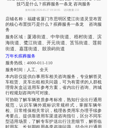
技巧是什么？殡葬服务一条龙 咨询服务
发布日期:2026-05-27 19:50:05
访问数量:233
店铺名称：福建省厦门市思明区鹭江街道灵堂布置
的核心布置技巧是什么？殡葬服务一条龙 咨询服
务
厦港街道、中华街道、梧村街道、滨
服务区域：
海街道、鹭江街道、开元街道、筼筜街道、莲前
街道、嘉莲街道、鼓浪屿街道
万年长殡葬服务
服务热线：4000-011-110
服务时间：人工、全天
本内容仅提供白事用车相关咨询服务，专业解答灵
车租赁、灵车出租相关问题，可为有需求的人群梳
理骨灰盒运送用车参考方案，省内出行咨询、跨城
行程规划咨询均可对接。
可协助了解车辆资质参考标准，熟知行业出行通用
规范，认识车辆外观标识常规样式，掌握车辆年
检、日常维保相关常识，梳理各类用车办理手续参
考要点。提供靠谱用车渠道咨询指引，区分不同车
型适用场景，了解专车护送出行注意细节，解答临
时用车、长短期租用各类咨询问题。结合出行通用