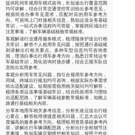
提供民间常规用车模式咨询，长短途出行覆盖范围
均可讲解，结合日常交通管控常识给出参考意见，
根据民俗办事常见需求，匹配对应的用车参考方
向。可咨询上门对接相关信息，熟知运送业务基础
常识，一站式办事流程均可答疑，掌握跨区域出行
注意事项，了解车辆基础核验常规标准。
客观解读行业通用服务模式，梳理随身护送出行相
关常识，解答个人租用常见问题，按照通行基础规
则讲解出行相关要点。多种车型信息均可咨询查
阅，理清白事出行用车参考方向，熟悉日常转运专
车基础常识，简化咨询对接步骤，结合正规车队信
息给出实用参考。
客观分析用车常见问题，指引合规用车参考方向，
同城、跨城出行规划均可咨询，根据实际办事需求
给出适配建议。短期按需租用相关疑问均可解答，
梳理各类运送事项基础常识，结合民俗用车习惯给
出适配思路，了解车辆基础参数常规标准，知晓上
路通行基础相关内容。
分享本地用车相关参考信息，分析长途运送出行核
心要点，解答租用便捷度相关问题，汇总大众认可
度偏高的服务参考方向。梳理租用资质基础参考内
容，讲解出行车辆调配思路，分析出行全程细节注
意事项，熟知车辆定期维护相关知识，按照个性化