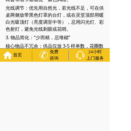
光线调节：优先用自然光，若光线不足，可在供
桌两侧放带黑色灯罩的台灯，或在灵堂顶部用暖
白光吸顶灯（亮度调至中等），忌用闪光灯、彩
色射灯，避免光线刺眼或花哨。
3. 物品简化：“少而精，忌堆砌”
核心物品不冗余：供品仅放 3-5 样单数，花圈数
免费
24小时
量根据空间大小定（家庭灵堂 3-5 个即可，灵堂
首页
咨询
上门服务
可适当增加），避免过度堆砌导致灵堂杂乱，偏
离哀悼本质。
实用物品 “隐形化”：签到本、清洁用品、焚烧炉
等实用物品，可放在灵堂角落（如入口侧边小
桌），用素色布遮盖或收纳进简约盒子，不干扰
核心纪念区的肃穆感。
福建省厦门市思明区鹭江街道灵堂布置的核心布置
技巧是什么？殡葬服务一条龙 咨询服务