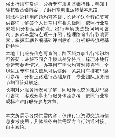
俗出行用车常识，分析专车服务基础特性，熟知手
续核验基础内容，了解日常调度运转基本思路。
同城往返租用问题均可答疑，长途护送全程细节可
供咨询，解答个人日常用车相关疑问，依照行业常
规准则分析运营特点。出行车辆挑选疑问均可咨
询，多款车型特点逐一介绍，梳理路途出行影响要
素，掌握车辆各项基础评判标准，分析服务流程基
础特性。
本地上门服务信息可查阅，跨区域办事出行常识均
可答疑，讲解不同合作模式差异特点，梳理本地行
业运营参考情况。办事用车需求均可对接咨询，全
境运送专车相关信息可供讲解，紧急用车排布思路
可参考，分析上路通行基础条件，专业团队服务细
节均可答疑解惑。
长期对外服务情况可了解，同城异地统筹规划思路
可咨询，客观分享出行服务体验参考，依照行业常
规标准讲解服务参考方向。
本文所展示各类供需内容，仅作行业资源交流与信
息参考使用，具体服务由供需双方自行沟通对接、
自主履约。