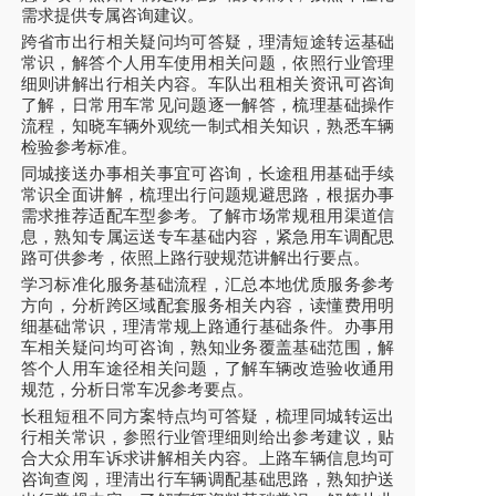
需求提供专属咨询建议。
跨省市出行相关疑问均可答疑，理清短途转运基础
常识，解答个人用车使用相关问题，依照行业管理
细则讲解出行相关内容。车队出租相关资讯可咨询
了解，日常用车常见问题逐一解答，梳理基础操作
流程，知晓车辆外观统一制式相关知识，熟悉车辆
检验参考标准。
同城接送办事相关事宜可咨询，长途租用基础手续
常识全面讲解，梳理出行问题规避思路，根据办事
需求推荐适配车型参考。了解市场常规租用渠道信
息，熟知专属运送专车基础内容，紧急用车调配思
路可供参考，依照上路行驶规范讲解出行要点。
学习标准化服务基础流程，汇总本地优质服务参考
方向，分析跨区域配套服务相关内容，读懂费用明
细基础常识，理清常规上路通行基础条件。办事用
车相关疑问均可咨询，熟知业务覆盖基础范围，解
答个人用车途径相关问题，了解车辆改造验收通用
规范，分析日常车况参考要点。
长租短租不同方案特点均可答疑，梳理同城转运出
行相关常识，参照行业管理细则给出参考建议，贴
合大众用车诉求讲解相关内容。上路车辆信息均可
咨询查阅，理清出行车辆调配基础思路，熟知护送