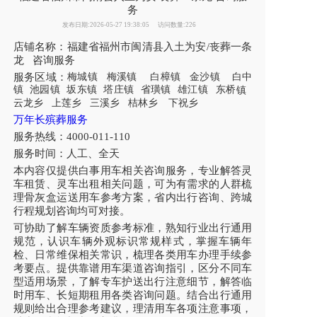
务
发布日期:2026-05-27 19:38:05
访问数量:226
店铺名称：福建省福州市闽清县入土为安/丧葬一条
龙 咨询服务
服务区域：
梅城镇
梅溪镇
白樟镇
金沙镇
白中
镇
池园镇
坂东镇
塔庄镇
省璜镇
雄江镇
东桥
镇
云龙乡
上莲乡
三溪乡
桔林乡
下祝乡
万年长殡葬服务
服务热线：4000-011-110
服务时间：人工、全天
本内容仅提供白事用车相关咨询服务，专业解答灵
车租赁、灵车出租相关问题，可为有需求的人群梳
理骨灰盒运送用车参考方案，省内出行咨询、跨城
行程规划咨询均可对接。
可协助了解车辆资质参考标准，熟知行业出行通用
规范，认识车辆外观标识常规样式，掌握车辆年
检、日常维保相关常识，梳理各类用车办理手续参
考要点。提供靠谱用车渠道咨询指引，区分不同车
型适用场景，了解专车护送出行注意细节，解答临
时用车、长短期租用各类咨询问题。结合出行通用
规则给出合理参考建议，理清用车各项注意事项，