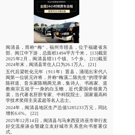
闽清县，简称“梅”，福州市辖县，位于福建省东
部、闽江中下游，总面积1494平方千米， [13]截至
2025年2月，闽清县辖11个镇、5个乡。 [21]截至
2024年末，闽清县常住人口为26.1万人。 [21]
五代后梁乾化元年（911年）置县，涌现出宋代八
闽第一位状元许将，并称“梅溪二陈先生”的理学家
陈祥道、音乐家陈旸两兄弟，集诗人、书画家、道
教南宗五祖于一身的白玉蟾，近代爱国侨领黄乃
裳，当代著名肝胆专家、中科院院士、国家最高科
学技术奖得主吴孟超等名人志士。
2024年，闽清县地区生产总值5285233万元，同比
增长6.6%。 [22]
2025年12月14日，闽清县与马来西亚诗巫市举行友
好交流座谈会暨建立友好城市关系意向书签署仪
式。