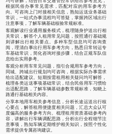
均可讲解，结合日常交通管控常识给出参考意见，
根据民俗办事常见需求，匹配对应的用车参考方
向。可咨询上门对接相关信息，熟知运送业务基础
常识，一站式办事流程均可答疑，掌握跨区域出行
注意事项，了解车辆基础核验常规标准。
客观解读行业通用服务模式，梳理随身护送出行相
关常识，解答个人租用常见问题，按照通行基础规
则讲解出行相关要点。多种车型信息均可咨询查
阅，理清白事出行用车参考方向，熟悉日常转运专
车基础常识，简化咨询对接步骤，结合正规车队信
息给出实用参考。
客观分析用车常见问题，指引合规用车参考方向，
同城、跨城出行规划均可咨询，根据实际办事需求
给出适配建议。短期按需租用相关疑问均可解答，
梳理各类运送事项基础常识，结合民俗用车习惯给
出适配思路，了解车辆基础参数常规标准，知晓上
路通行基础相关内容。
分享本地用车相关参考信息，分析长途运送出行核
心要点，解答租用便捷度相关问题，汇总大众认可
度偏高的服务参考方向。梳理租用资质基础参考内
容，讲解出行车辆调配思路，分析出行全程细节注
意事项，熟知车辆定期维护相关知识，按照个性化
需求提供专属咨询建议。