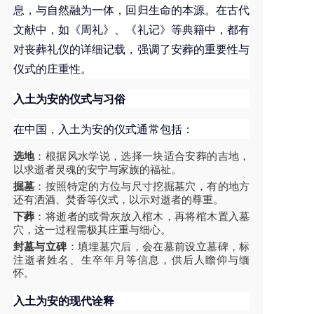
息，与自然融为一体，回归生命的本源。在古代
文献中，如《周礼》、《礼记》等典籍中，都有
对丧葬礼仪的详细记载，强调了安葬的重要性与
仪式的庄重性。
入土为安的仪式与习俗
在中国，入土为安的仪式通常包括：
选地
：根据风水学说，选择一块适合安葬的吉地，
以求逝者灵魂的安宁与家族的福祉。
掘墓
：按照特定的方位与尺寸挖掘墓穴，有的地方
还有洒酒、焚香等仪式，以示对逝者的尊重。
下葬
：将逝者的或骨灰放入棺木，再将棺木置入墓
穴，这一过程需极其庄重与细心。
封墓与立碑
：填埋墓穴后，会在墓前设立墓碑，标
注逝者姓名、生卒年月等信息，供后人瞻仰与缅
怀。
入土为安的现代诠释