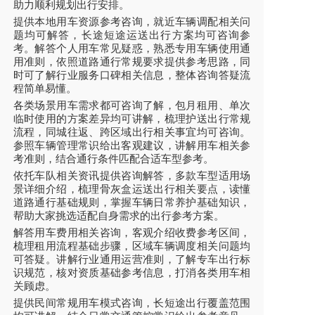
助力顺利规划出行安排。
提供本地用车资源参考咨询，就近车辆调配相关问
题均可解答，长途短途运送出行方案均可咨询参
考。解答个人用车常见疑惑，熟悉专用车辆使用通
用准则，依照道路通行常规要求提供参考思路，同
时可了解行业服务口碑相关信息，整体咨询答疑流
程简单易懂。
各类场景用车需求都可咨询了解，包月租用、单次
临时使用的方案差异均可讲解，梳理护送出行常规
流程，同城往返、跨区域出行相关事宜均可咨询。
参照车辆管理常识给出客观建议，讲解用车相关参
考准则，结合通行条件匹配合适车型参考。
依托车队相关资讯提供咨询解答，多款车型适用场
景详细介绍，梳理骨灰盒运送出行相关要点，读懂
道路通行基础规则，掌握车辆日常养护基础知识，
帮助大家挑选适配自身需求的出行参考方案。
解答用车费用相关咨询，客观介绍收费参考区间，
梳理租用流程基础步骤，区域车辆调度相关问题均
可答疑。讲解行业通用运营准则，了解专车出行标
识规范，核对资质基础参考信息，打消各类用车相
关顾虑。
提供民间常规用车模式咨询，长短途出行覆盖范围