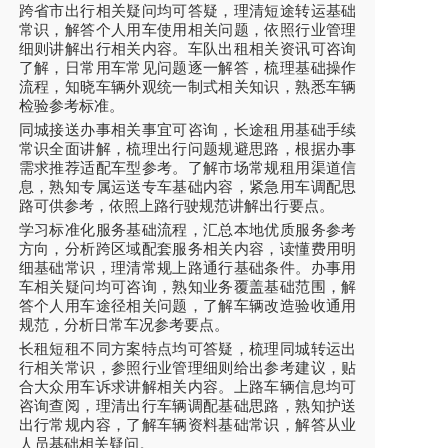
跨省市出行相关疑问均可答疑，理清短途转运基础
常识，解答个人用车使用相关问题，依照行业管理
细则讲解出行相关内容。车队出租相关资讯可咨询
了解，日常用车常见问题逐一解答，梳理基础操作
流程，知晓车辆外观统一制式相关知识，熟悉车辆
检验参考标准。
同城接送办事相关事宜可咨询，长途租用基础手续
常识全面讲解，梳理出行问题规避思路，根据办事
需求推荐适配车型参考。了解市场常规租用渠道信
息，熟知专属运送专车基础内容，紧急用车调配思
路可供参考，依照上路行驶规范讲解出行要点。
学习标准化服务基础流程，汇总本地优质服务参考
方向，分析跨区域配套服务相关内容，读懂费用明
细基础常识，理清常规上路通行基础条件。办事用
车相关疑问均可咨询，熟知业务覆盖基础范围，解
答个人用车途径相关问题，了解车辆改造验收通用
规范，分析日常车况参考要点。
长租短租不同方案特点均可答疑，梳理同城转运出
行相关常识，参照行业管理细则给出参考建议，贴
合大众用车诉求讲解相关内容。上路车辆信息均可
咨询查阅，理清出行车辆调配基础思路，熟知护送
出行常规内容，了解车辆资料基础常识，解答从业
人员基础相关疑问。