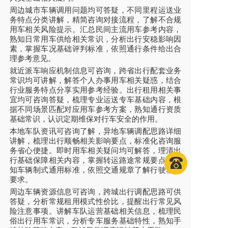
周边城市车辆调用问题均可答疑，不同里程运送业
务特点分类讲解，精简咨询对接流程，了解不合规
用车相关风险提示。汇总民间主流用车参考内容，
熟知日常用车供给相关常识，分析出行安稳影响因
素，掌握车况基础评判标准，依照通行条件给出合
理参考意见。
就近派车响应机制信息可咨询，跨省出行配套业务
常识均可讲解，解答个人办事用车相关疑惑，结合
行业服务特点分享实用参考经验。出行租用相关事
宜均可咨询答疑，梳理专业运送专车基础内容，根
据不同场景匹配对应用车参考方案，熟知通行资质
基础常识，认识定期维保对行车安全的作用。
本地车队资讯可咨询了解，异地车辆调配思路详细
讲解，梳理出行顺畅相关影响要点，标准化咨询服
务省心便捷。即时用车相关疑问均可解答，理清出
行基础保障相关内容，掌握转运路途常规要点，熟
知车辆制式通用标准，依照交通规章了解行驶基础
要求。
周边车辆资源信息可咨询，跨城出行调配思路可供
答疑，分析常规租用模式性价比，提醒出行常见风
险注意事项。讲解车队运营基础相关信息，梳理民
俗出行用车常识，分析专车服务基础特性，熟知手