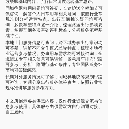
续核验基础内容，了解日常调度运转基本思路。
同城往返租用问题均可答疑，长途护送全程细节可
供咨询，解答个人日常用车相关疑问，依照行业常
规准则分析运营特点。出行车辆挑选疑问均可咨
询，多款车型特点逐一介绍，梳理路途出行影响要
素，掌握车辆各项基础评判标准，分析服务流程基
础特性。
本地上门服务信息可查阅，跨区域办事出行常识均
可答疑，讲解不同合作模式差异特点，梳理本地行
业运营参考情况。办事用车需求均可对接咨询，全
境运送专车相关信息可供讲解，紧急用车排布思路
可参考，分析上路通行基础条件，专业团队服务细
节均可答疑解惑。
长期对外服务情况可了解，同城异地统筹规划思路
可咨询，客观分享出行服务体验参考，依照行业常
规标准讲解服务参考方向。
本文所展示各类供需内容，仅作行业资源交流与信
息参考使用，具体服务由供需双方自行沟通对接、
自主履约。