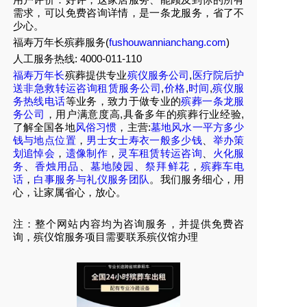
需求，可以免费咨询详情，是一条龙服务，省了不
少心。
福寿万年长殡葬服务(
fushouwannianchang.com
)
人工服务热线:
4000-011-110
福寿万年长
殡葬提供专业
殡仪服务公司
,
医疗院后护
送非急救转运咨询租赁服务公司
,
价格
,
时间
,
殡仪服
务热线电话
等业务，致力于做专业的
殡葬一条龙服
务公司
，用户满意度高,具备多年的殡葬行业经验,
了解全国各地
风俗习惯
，主营:
墓地风水一平方多少
钱与地点位置
，
男士女士寿衣一般多少钱
、
举办策
划追悼会
，
遗像制作
，
灵车租赁转运咨询
、
火化服
务
、
香烛用品
、
墓地陵园
、
祭拜鲜花
，
殡葬车电
话
，
白事服务与礼仪服务团队
。我们服务细心，用
心，让家属省心，放心。
注：整个网站内容均为咨询服务，并提供免费咨
询，殡仪馆服务项目需要联系殡仪馆办理