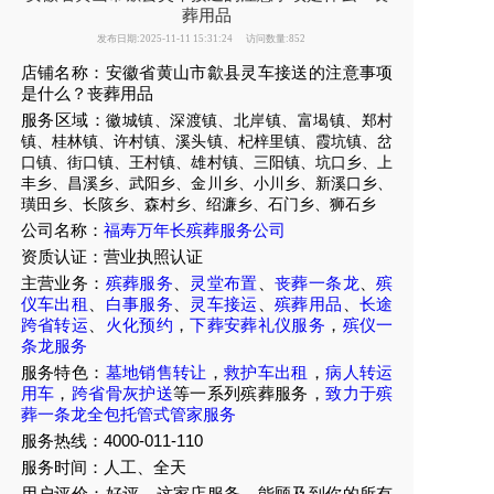
葬用品
发布日期:2025-11-11 15:31:24
访问数量:852
店铺名称：安徽省黄山市歙县灵车接送的注意事项
是什么？丧葬用品
服务区域：
徽城镇、深渡镇、北岸镇、富堨镇、郑村
镇、桂林镇、许村镇、溪头镇、杞梓里镇、霞坑镇、岔
口镇、街口镇、王村镇、雄村镇、三阳镇、坑口乡、上
丰乡、昌溪乡、武阳乡、金川乡、小川乡、新溪口乡、
璜田乡、长陔乡、森村乡、绍濂乡、石门乡、狮石乡
公司名称：
福寿万年长殡葬服务公司
资质认证：营业执照认证
主营业务：
殡葬服务
、
灵堂布置
、
丧葬一条龙
、
殡
仪车出租
、
白事服务
、
灵车接运
、
殡葬用品
、
长途
跨省转运
、
火化预约
，
下葬安葬礼仪服务
，
殡仪一
条龙服务
服务特色：
墓地销售转让
，
救护车出租
，
病人转运
用车
，
跨省骨灰护送
等一系列殡葬服务，
致力于殡
葬一条龙全包托管式管家服务
服务热线：4000-011-110
服务时间：人工、全天
用户评价：好评，这家店服务、能顾及到你的所有