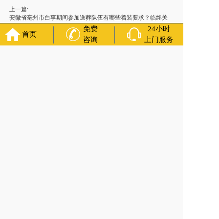
上一篇:
安徽省亳州市白事期间参加送葬队伍有哪些着装要求？临终关
怀
免费
24小时
首页
咨询
上门服务
下一篇:
福建省福州市助念服务内容有哪些？灵堂布置
万年长
官方公众号
400-000-1116
各城市均有服务人员上门服务