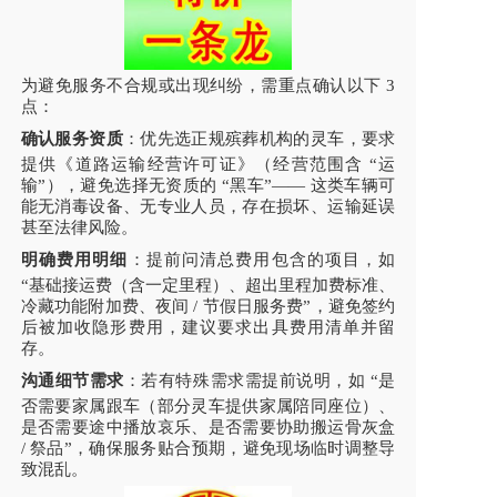
为避免服务不合规或出现纠纷，需重点确认以下 3
点：
确认服务资质
：优先选正规殡葬机构的灵车，要求
提供《道路运输经营许可证》（经营范围含 “运
输”），避免选择无资质的 “黑车”—— 这类车辆可
能无消毒设备、无专业人员，存在损坏、运输延误
甚至法律风险。
明确费用明细
：提前问清总费用包含的项目，如
“基础接运费（含一定里程）、超出里程加费标准、
冷藏功能附加费、夜间 / 节假日服务费”，避免签约
后被加收隐形费用，建议要求出具费用清单并留
存。
沟通细节需求
：若有特殊需求需提前说明，如 “是
否需要家属跟车（部分灵车提供家属陪同座位）、
是否需要途中播放哀乐、是否需要协助搬运骨灰盒
/ 祭品”，确保服务贴合预期，避免现场临时调整导
致混乱。