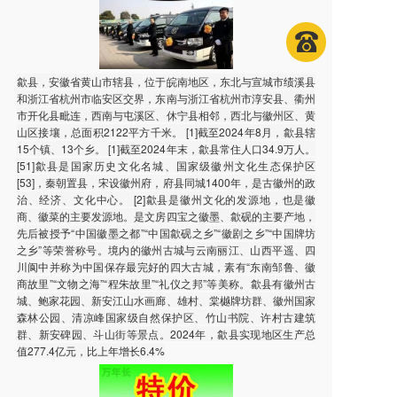
歙县，安徽省黄山市辖县，位于皖南地区，东北与宣城市绩溪县
和浙江省杭州市临安区交界，东南与浙江省杭州市淳安县、衢州
市开化县毗连，西南与屯溪区、休宁县相邻，西北与徽州区、黄
山区接壤，总面积2122平方千米。 [1]截至2024年8月，歙县辖
15个镇、13个乡。 [1]截至2024年末，歙县常住人口34.9万人。
[51]歙县是国家历史文化名城、国家级徽州文化生态保护区
[53]，秦朝置县，宋设徽州府，府县同城1400年，是古徽州的政
治、经济、文化中心。 [2]歙县是徽州文化的发源地，也是徽
商、徽菜的主要发源地。是文房四宝之徽墨、歙砚的主要产地，
先后被授予“中国徽墨之都”“中国歙砚之乡”“徽剧之乡”“中国牌坊
之乡”等荣誉称号。境内的徽州古城与云南丽江、山西平遥、四
川阆中并称为中国保存最完好的四大古城，素有“东南邹鲁、徽
商故里”“文物之海”“程朱故里”“礼仪之邦”等美称。歙县有徽州古
城、鲍家花园、新安江山水画廊、雄村、棠樾牌坊群、徽州国家
森林公园、清凉峰国家级自然保护区、竹山书院、许村古建筑
群、新安碑园、斗山街等景点。2024年，歙县实现地区生产总
值277.4亿元，比上年增长6.4%