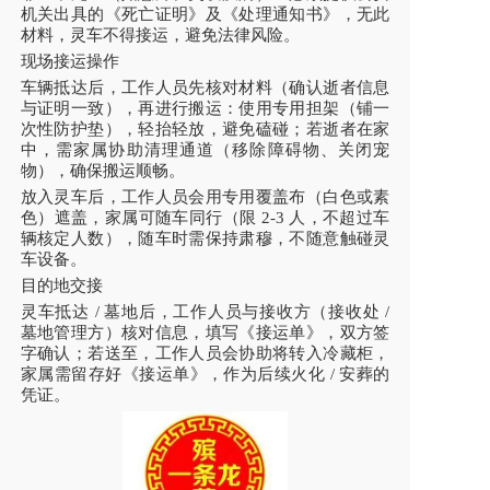
机关出具的《死亡证明》及《处理通知书》，无此
材料，灵车不得接运，避免法律风险。
现场接运操作
车辆抵达后，工作人员先核对材料（确认逝者信息
与证明一致），再进行搬运：使用专用担架（铺一
次性防护垫），轻抬轻放，避免磕碰；若逝者在家
中，需家属协助清理通道（移除障碍物、关闭宠
物），确保搬运顺畅。
放入灵车后，工作人员会用专用覆盖布（白色或素
色）遮盖，家属可随车同行（限 2-3 人，不超过车
辆核定人数），随车时需保持肃穆，不随意触碰灵
车设备。
目的地交接
灵车抵达 / 墓地后，工作人员与接收方（接收处 /
墓地管理方）核对信息，填写《接运单》，双方签
字确认；若送至，工作人员会协助将转入冷藏柜，
家属需留存好《接运单》，作为后续火化 / 安葬的
凭证。