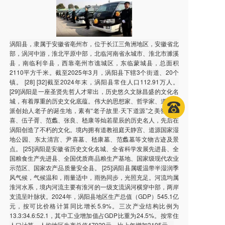
涡阳县，隶属于安徽省亳州市，位于长江三角洲地区，安徽省北
部，涡河中游，淮北平原中部，北临河南省永城市、淮北市濉溪
县，南临利辛县，西靠亳州市谯城区，东临蒙城县，总面积
2110平方千米。截至2025年3月，涡阳县下辖3个街道、20个
镇。 [28] [32]截至2024年末，涡阳县常住人口112.91万人。
[29]涡阳是一座圣贤先哲人才辈出，历史悠久文脉昌盛的文化名
城，有着厚重的历史文化底蕴。伟大的思想家、哲学家、道家学
派创始人老子的诞生地，素有“老子故里·天下道源”之美誉；尹
喜、伍子胥、范蠡、张良、嵇康等灿若星辰的历史名人，先后在
涡阳创造了不朽的文化。境内拥有道教祖庭天静宫、道源国家湿
地公园、东太清宫、尹喜墓、嵇康墓、范蠡墓等文物古迹及景
点。 [25]涡阳是安徽省历史文化名城、全省科学发展先进县、全
国粮食生产先进县、全国优质商品粮生产基地、国家级现代农业
示范区、国家农产品质量安全县。 [25]涡阳县属暖温带半湿润季
风气候，气候温和，雨量适中，雨热同步，光照充足。河流均属
淮河水系，境内河流主要有淮河的一级支流涡河横穿中部，两岸
支流呈叶脉状。2024年，涡阳县地区生产总值（GDP）545.1亿
元，按可比价格计算同比增长5.9%。三次产业结构比例为
13.3:34.6:52.1，其中工业增加值占GDP比重为24.5%。按常住
人口计算，人均地区生产总值47929元，比上年增加3195元。