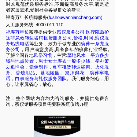
时以规范优质服务标准,不断提高服务水平,满足逝
者家属需求,受到社会各界群众的赞誉。
福寿万年长殡葬服务(
fushouwannianchang.com
)
人工服务热线:
4000-011-110
福寿万年长
殡葬提供专业
殡仪服务公司
,
医疗院后护
送非急救转运咨询租赁服务公司
,
价格
,
时间
,
殡仪服
务热线电话
等业务，致力于做专业的
殡葬一条龙服
务公司
，用户满意度高,具备多年的殡葬行业经验,
了解全国各地
风俗习惯
，主营:
墓地风水一平方多少
钱与地点位置
，
男士女士寿衣一般多少钱
、
举办策
划追悼会
，
遗像制作
，
灵车租赁转运咨询
、
火化服
务
、
香烛用品
、
墓地陵园
、
祭拜鲜花
，
殡葬车电
话
，
白事服务与礼仪服务团队
。我们服务细心，用
心，让家属省心，放心。
注：整个网站内容均为咨询服务，并提供免费咨
询，殡仪馆服务项目需要联系殡仪馆办理