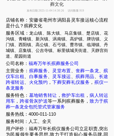
葬文化
发布日期:2025-11-04 14:30:26
访问数量:919
店铺名称：安徽省亳州市涡阳县灵车接运核心流程
是什么？殡葬文化
服务区域：
龙山镇、陈大镇、马店集镇、楚店镇、花
沟镇、青疃镇、新兴镇、涡南镇、高炉镇、牌坊镇、义
门镇、西阳镇、高公镇、石弓镇、曹市镇、临湖镇、丹
城镇、店集镇、公吉寺镇、标里镇城关街道、天静宫街
道、星园街道
公司名称：
福寿万年长殡葬服务公司
主营业务：
殡葬服务
、
灵堂布置
、
丧葬一条龙
、
殡
仪车出租
、
白事服务
、
灵车接运
、
殡葬用品
、
长途
跨省转运
、
火化预约
，
下葬安葬礼仪服务
，
殡仪一
条龙服务
服务特色：
墓地销售转让
，
救护车出租
，
病人转运
用车
，
跨省骨灰护送
等一系列殡葬服务，
致力于殡
葬一条龙全包托管式管家服务
服务热线：4000-011-110
服务时间：人工、全天
用户评价：福寿万年长殡仪服务公司立足职责,突出
为民服领先要务思想,致力于打造贴心服务品牌,同