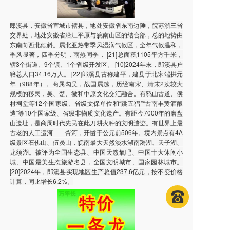
郎溪县，安徽省宣城市辖县，地处安徽省东南边陲，皖苏浙三省
交界处，地处安徽省沿江平原与皖南山区的结合部，总的地势由
东南向西北倾斜。属北亚热带季风湿润气候区，全年气候温和，
季风显著，四季分明，雨热同季， [21]总面积1105平方千米，
辖3个街道、9个镇、1个省级开发区。 [10]2024年末，郎溪县户
籍总人口34.16万人。 [22]郎溪县古称建平，建县于北宋端拱元
年（988年）。商属勾吴，战国属越，历经南宋、清末2次较大
规模的移民，吴、楚、徽和中原文化交汇融合。有鸦山古道、侯
村祠堂等12个国家级、省级文保单位和“跳五猖”“古南丰黄酒酿
造”等10个国家级、省级非物质文化遗产。有距今7000年的磨盘
山遗址，是商周时代先民在此刀耕火种的文明遗迹。有世界上最
古老的人工运河——胥河，开凿于公元前506年。境内景点有4A
级景区石佛山、伍员山，皖南最大天然淡水湖南漪湖、天子湖、
龙须湖。被评为全国生态县、中国天然氧吧、中国十大休闲小
城、中国最美生态旅游名县，全国文明城市、国家园林城市。
[20]2024年，郎溪县实现地区生产总值237.6亿元，按不变价格
计算，同比增长6.2%。