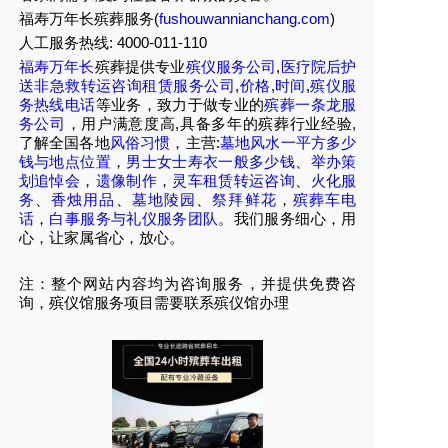
福寿万年长殡葬服务(
fushouwannianchang.com
)
人工服务热线:
4000-011-110
福寿万年长
殡葬提供专业
殡仪服务公司
,
医疗院后护
送非急救转运咨询租赁服务公司
,
价格
,
时间
,
殡仪服
务热线电话
等业务，致力于做专业的
殡葬一条龙服
务公司
，用户满意度高,具备多年的殡葬行业经验,
了解全国各地
风俗习惯
，主营:
墓地风水一平方多少
钱与地点位置
，
男士女士寿衣一般多少钱
、
举办策
划追悼会
，
遗像制作
，
灵车租赁转运咨询
、
火化服
务
、
香烛用品
、
墓地陵园
、
祭拜鲜花
，
殡葬车电
话
，
白事服务与礼仪服务团队
。我们服务细心，用
心，让家属省心，放心。
注：整个网站内容均为咨询服务，并提供免费咨
询，殡仪馆服务项目需要联系殡仪馆办理