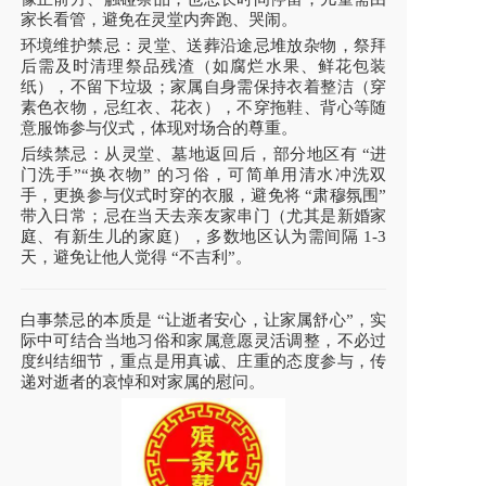
家长看管，避免在灵堂内奔跑、哭闹。
环境维护禁忌：灵堂、送葬沿途忌堆放杂物，祭拜
后需及时清理祭品残渣（如腐烂水果、鲜花包装
纸），不留下垃圾；家属自身需保持衣着整洁（穿
素色衣物，忌红衣、花衣），不穿拖鞋、背心等随
意服饰参与仪式，体现对场合的尊重。
后续禁忌：从灵堂、墓地返回后，部分地区有 “进
门洗手”“换衣物” 的习俗，可简单用清水冲洗双
手，更换参与仪式时穿的衣服，避免将 “肃穆氛围”
带入日常；忌在当天去亲友家串门（尤其是新婚家
庭、有新生儿的家庭），多数地区认为需间隔 1-3
天，避免让他人觉得 “不吉利”。
白事禁忌的本质是 “让逝者安心，让家属舒心”，实
际中可结合当地习俗和家属意愿灵活调整，不必过
度纠结细节，重点是用真诚、庄重的态度参与，传
递对逝者的哀悼和对家属的慰问。