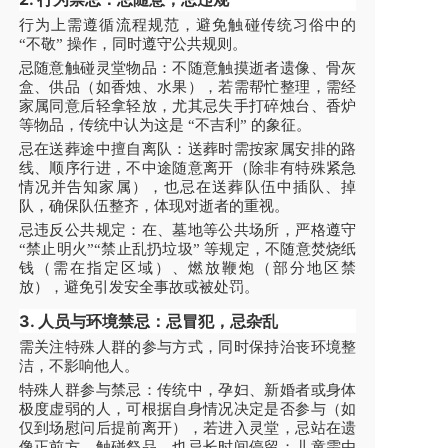
行为上需遵循流程规范，避免触碰传统习俗中的
“不敬” 操作，同时遵守公共规则。
忌随意触碰灵堂物品：不随意触摸逝者遗像、骨灰
盒、供品（如香烛、水果），若需帮忙整理，需经
家属同意后轻拿轻放，尤其忌失手打碎烛台、香炉
等物品，传统中认为这是 “不吉利” 的象征。
忌在送葬途中擅自离队：送葬时需按家属安排的路
线、顺序行进，不中途随意离开（除非有特殊紧急
情况并告知家属），也忌在送葬队伍中插队、掉
队，确保队伍整齐，体现对逝者的重视。
忌违反公共规定：在、墓地等公共场所，严格遵守
“禁止明火”“禁止乱扔垃圾” 等规定，不随意焚烧纸
钱（需在指定区域）、燃放鞭炮（部分地区禁
放），避免引发安全事故或被处罚。
3. 人员与环境禁忌：忌冒犯，忌杂乱
需关注特殊人群的参与方式，同时保持治丧环境整
洁，不影响他人。
特殊人群参与禁忌：传统中，孕妇、新婚者或身体
极度虚弱的人，可根据自身情况决定是否参与（如
仅到场慰问后提前离开），若进入灵堂，忌站在遗
像正前方、触碰祭品，也忌长时间停留；儿童需由