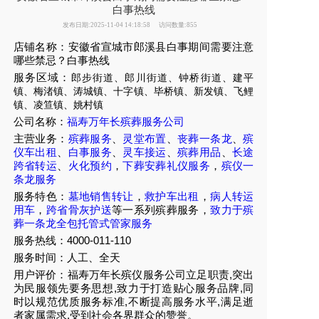
白事热线
发布日期:2025-11-04 14:18:58
访问数量:855
店铺名称：安徽省宣城市郎溪县白事期间需要注意
哪些禁忌？白事热线
服务区域：
郎步街道、郎川街道、钟桥街道、建平
镇、梅渚镇、涛城镇、十字镇、毕桥镇、新发镇、飞鲤
镇、凌笪镇、姚村镇
公司名称：
福寿万年长殡葬服务公司
主营业务：
殡葬服务
、
灵堂布置
、
丧葬一条龙
、
殡
仪车出租
、
白事服务
、
灵车接运
、
殡葬用品
、
长途
跨省转运
、
火化预约
，
下葬安葬礼仪服务
，
殡仪一
条龙服务
服务特色：
墓地销售转让
，
救护车出租
，
病人转运
用车
，
跨省骨灰护送
等一系列殡葬服务，
致力于殡
葬一条龙全包托管式管家服务
服务热线：4000-011-110
服务时间：人工、全天
用户评价：福寿万年长殡仪服务公司立足职责,突出
为民服领先要务思想,致力于打造贴心服务品牌,同
时以规范优质服务标准,不断提高服务水平,满足逝
者家属需求,受到社会各界群众的赞誉。