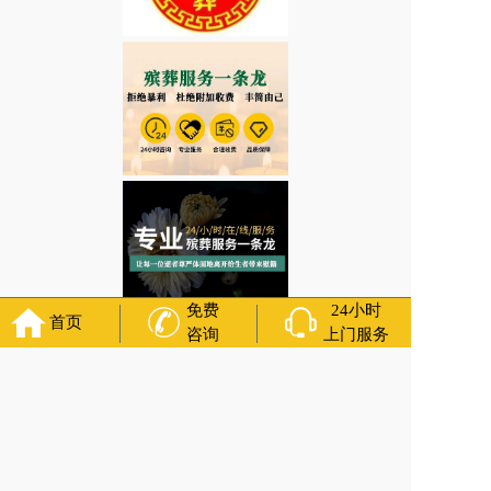
免费
24小时
首页
咨询
上门服务
安徽省宣城市郎溪县白事期间需要注意哪些禁忌？
白事热线
上一篇:
安徽省马鞍山市当涂县悼念的意义是什么？白事服务电话号码
下一篇:
安徽省亳州市蒙城县给老人买寿鞋忌违什么？白事热线