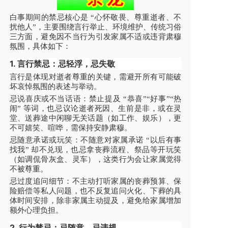
白事期间的禁忌核心是 “心怀敬畏、尊重逝者、不
扰他人”，主要围绕言行举止、环境维护、传统习俗
三方面，避免因不当行为引发家属不适或违背肃穆
氛围，具体如下：
1. 言行禁忌：忌轻浮，忌失敬
言行是体现对逝者尊重的关键，需避开所有可能破
坏哀悼氛围的表述与举动。
忌说喜庆或不当话语：禁止提及 “恭喜”“好事”“热
闹” 等词，也忌议论逝者死因、生前是非，或在灵
堂、送葬途中闲聊无关话题（如工作、娱乐），更
不可嬉笑、喧哗，需保持安静肃穆。
忌随意承诺或玩笑：不随意对家属承诺 “以后有事
找我” 却不兑现，也忌拿丧葬流程、祭品等开玩笑
（如调侃骨灰盒、灵车），这类行为会让家属觉得
不被尊重。
忌过度追问细节：不主动打听家属的丧葬预算、保
险赔偿等私人问题，也不反复追问火化、下葬的具
体时间安排，除非家属主动提及，避免给家属增加
额外心理负担。
2. 行为禁忌：忌随意，忌违规