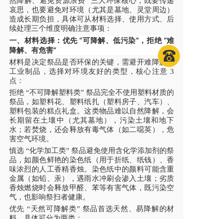
然降解、避免资源浪费” 三大环保核心，既要传递
哀思，也要避免对环境（尤其是墓地、灵堂周边）
造成长期负担，具体可从
材料选择、使用方式、后
续处理
三个维度明确注意事项：
一、材料选择：优先 “可降解、低污染”，拒绝 “难
降解、有危害”
材料是决定祭品是否环保的关键，需避开难降解的
工业制品，选择对环境友好的类型，核心注意 3
点：
拒绝 “不可降解塑料类” 祭品
完全不使用塑料材质的
祭品，如塑料花、塑料纸扎（塑料房子、汽车）、
塑料包装的糕点礼盒。这类物品难以自然降解，会
长期留在土壤中（尤其墓地），污染土壤和地下
水；若焚烧，还会释放有毒气体（如二噁英），危
害空气环境。
慎选 “化学加工类” 祭品
避免使用含化学添加剂的祭
品，如颜色鲜艳的染色纸（用于折纸、纸钱）、香
味浓烈的人工香精香烛。染色纸中的颜料可能含重
金属（如铅、汞），遇雨水冲刷会渗入土壤；劣质
香烛燃烧时会释放甲醛、苯等有害气体，既污染空
气，也影响祭扫者健康。
优先 “天然可降解类” 祭品
首选天然、易降解的材
料，具体可分为两类：