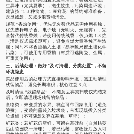
圈。过度准备的祭品若未及时清理，会腐烂变质产
生异味（尤其夏季），滋生蚊虫，污染周边环境；
建议按 “1-3 种食物、1 束鲜花” 的简约标准准备，
既显诚意，又减少浪费和污染。
规范 “香烛使用”，优先无火替代品
若需使用香烛，
优先选择电子香、电子烛（无明火、无烟雾），完
全替代传统香烛；若使用传统线香，仅点燃 1-3 炷
（满足仪式需求即可），避免点燃大量香烛产生浓
烟；同时不将香烛插入土壤（易导致局部土壤化学
污染），可使用专用香插（材质可选陶瓷、金属，
可重复使用）。
三、后续处理：做好 “及时清理、分类处置”，不留
环境隐患
祭品使用后的处理方式直接影响环境，需主动清理
残留物品，避免长期堆积，核心注意 3 点：
及时清理 “残留祭品”，不随意丢弃
祭扫或仪式结束
后，立即清理现场残留的祭品：
食物类：未变质的水果、糕点可带回家食用（避免
浪费），变质的需装入垃圾袋，带离现场投入分类
垃圾桶（不可随意丢弃在墓地、草坪）；
鲜花类：若鲜花仍新鲜，可留在墓碑前（自然枯萎
后由陵园统一清理），若已枯萎，需收拢后放入可