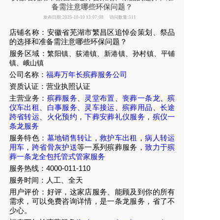
备需注意哪些环保问题？
发布日期:2025-10-10 13:07:08
访问数量:511
店铺名称：安徽省芜湖市繁昌区追悼会策划、祭品
的选择和准备需注意哪些环保问题？
服务区域：
繁阳镇、荻港镇、新港镇、孙村镇、平铺
镇、峨山镇
公司名称：
福寿万年长殡葬服务公司
资质认证：营业执照认证
主营业务：
殡葬服务
、
灵堂布置
、
丧葬一条龙
、
殡
仪车出租
、
白事服务
、
灵车接运
、
殡葬用品
、
长途
跨省转运
、
火化预约
，
下葬安葬礼仪服务
，
殡仪一
条龙服务
服务特色：
墓地销售转让
，
救护车出租
，
病人转运
用车
，
跨省骨灰护送
等一系列殡葬服务，
致力于殡
葬一条龙全包托管式管家服务
服务热线：4000-011-110
服务时间：人工、全天
用户评价：好评，这家店服务、能顾及到你的所有
需求，可以免费咨询详情，是一条龙服务，省了不
少心。