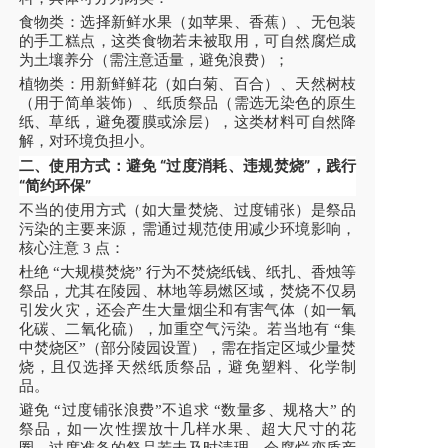
食物类：选择新鲜水果（如苹果、香蕉）、无包装
的手工糕点，这类食物若未被取用，可自然腐烂成
为土壤养分（需注意适量，避免浪费）；
植物类：用新鲜鲜花（如白菊、百合）、天然树枝
（用于简单装饰）、纸质祭品（需选无染色的原生
纸、草纸，避免覆膜或涂层），这类材料可自然降
解，对环境负担小。
二、使用方式：避免 “过度消耗、违规焚烧”，践行
“简约环保”
不当的使用方式（如大量焚烧、过度铺张）是祭品
污染的主要来源，需通过规范使用减少环境影响，
核心注意 3 点：
杜绝 “大规模焚烧” 行为
不焚烧纸钱、纸扎、香烛等
祭品，尤其在陵园、林地等易燃区域，焚烧不仅易
引发火灾，还会产生大量烟尘和有害气体（如一氧
化碳、二氧化硫），加重空气污染。若当地有 “集
中焚烧区”（部分陵园设置），需在指定区域少量焚
烧，且仅选择天然纸质祭品，避免塑料、化学制
品。
避免 “过度铺张浪费”
不追求 “数量多、规格大” 的
祭品，如一次性摆放十几样水果、超大尺寸的花