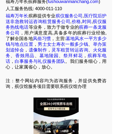
福寿万年长殡葬服务(
fushouwannianchang.com
)
人工服务热线:
4000-011-110
福寿万年长
殡葬提供专业
殡仪服务公司
,
医疗院后护
送非急救转运咨询租赁服务公司
,
价格
,
时间
,
殡仪服
务热线电话
等业务，致力于做专业的
殡葬一条龙服
务公司
，用户满意度高,具备多年的殡葬行业经验,
了解全国各地
风俗习惯
，主营:
墓地风水一平方多少
钱与地点位置
，
男士女士寿衣一般多少钱
、
举办策
划追悼会
，
遗像制作
，
灵车租赁转运咨询
、
火化服
务
、
香烛用品
、
墓地陵园
、
祭拜鲜花
，
殡葬车电
话
，
白事服务与礼仪服务团队
。我们服务细心，用
心，让家属省心，放心。
注：整个网站内容均为咨询服务，并提供免费咨
询，殡仪馆服务项目需要联系殡仪馆办理