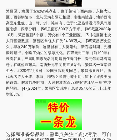
繁昌区，隶属于安徽省芜湖市，位于芜湖市西南部，东接弋江
区，西邻铜陵市，北与无为市隔江相望，南接南陵县，地势西南
高面东北低，山、圩、洲、滩兼有，位于北亚热带温润季风气候
区南缘，四季分明， [56]总面积590平方千米。 [36]截至2022年
10月，繁昌区辖6个镇，另设有1个工业园区。 [51]根据第七次
人口普查数据，繁昌区常住人口为24.39万人。 [35]繁昌历史悠
久，早在240万年前，这里就有古人类活动。新石器时期，先祖
聚居繁衍，创造了灿烂的缪墩文化。西汉元封二年（前109年）
设春谷县，三国时期东吴名将周瑜曾任春谷长。晋元帝司马睿南
迁，在此侨置繁昌。南唐升元年间复置县治后，繁昌名一直沿袭
至今。2020年7月6日，经国务院批复同意，繁昌撤县设区。历
代著名诗人王维、李白、梅尧臣等曾行迹于此，留下了许多美丽
的诗篇。解放战争时期，人民解放军百万雄师“渡江第一船”在境
内登陆。 [47]2024年，繁昌区实现生产总值357.6亿元，比上年
增长5%。
选择和准备祭品时，需重点关注 “减少污染、可自