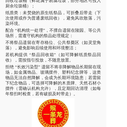
回收垃圾桶（鲜花属于易腐垃圾，部分地区可投入
厨余垃圾桶）；
纸质类：未焚烧的原生纸祭品，可折叠后带走（下
次使用或作为普通废纸回收），避免风吹散落，污
染环境。
配合 “机构统一处理”，不擅自遗留
在陵园、等公共
场所，需遵守机构的祭品处理规定：
不将祭品遗留在寄存格位、公共祭奠区（如灵堂角
落），避免影响后续使用和环境整洁；
若机构提供 “祭品回收箱”（如可降解纸质祭品回
收），需按指引投放，不随意放置。
拒绝 “长效污染型” 遗留
不将非降解物品长期留在现
场，如金属饰品、玻璃摆件、塑料纪念牌等，这类
物品无法自然降解，会成为长期环境隐患；若需留
下纪念物品，可选择可降解的木质牌、天然石材小
摆件（需确认机构允许），且定期回访清理（如每
年祭扫时检查，若有破损及时带走）。