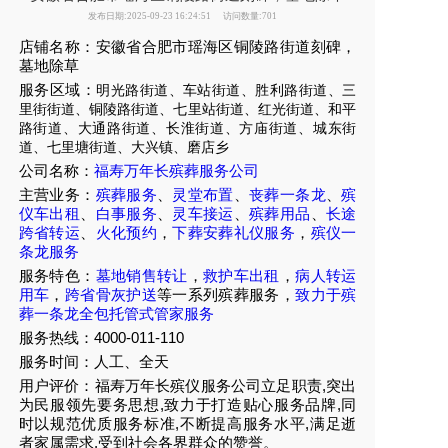
发布日期:2025-09-23 16:24:51
访问数量:701
店铺名称：安徽省合肥市瑶海区铜陵路街道刻碑，
墓地除草
服务区域：
明光路街道、车站街道、胜利路街道、三
里街街道、铜陵路街道、七里站街道、红光街道、和平
路街道、大通路街道、长淮街道、方庙街道、城东街
道、七里塘街道、大兴镇、磨店乡
公司名称：
福寿万年长殡葬服务公司
主营业务：
殡葬服务
、
灵堂布置
、
丧葬一条龙
、
殡
仪车出租
、
白事服务
、
灵车接运
、
殡葬用品
、
长途
跨省转运
、
火化预约
，
下葬安葬礼仪服务
，
殡仪一
条龙服务
服务特色：
墓地销售转让
，
救护车出租
，
病人转运
用车
，
跨省骨灰护送
等一系列殡葬服务，
致力于殡
葬一条龙全包托管式管家服务
服务热线：4000-011-110
服务时间：人工、全天
用户评价：福寿万年长殡仪服务公司立足职责,突出
为民服领先要务思想,致力于打造贴心服务品牌,同
时以规范优质服务标准,不断提高服务水平,满足逝
者家属需求,受到社会各界群众的赞誉。