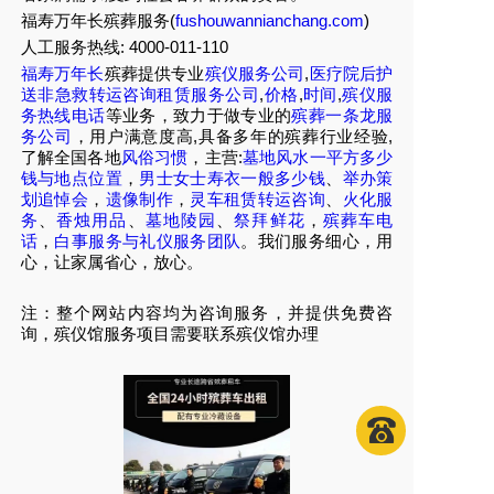
福寿万年长殡葬服务(
fushouwannianchang.com
)
人工服务热线:
4000-011-110
福寿万年长
殡葬提供专业
殡仪服务公司
,
医疗院后护
送非急救转运咨询租赁服务公司
,
价格
,
时间
,
殡仪服
务热线电话
等业务，致力于做专业的
殡葬一条龙服
务公司
，用户满意度高,具备多年的殡葬行业经验,
了解全国各地
风俗习惯
，主营:
墓地风水一平方多少
钱与地点位置
，
男士女士寿衣一般多少钱
、
举办策
划追悼会
，
遗像制作
，
灵车租赁转运咨询
、
火化服
务
、
香烛用品
、
墓地陵园
、
祭拜鲜花
，
殡葬车电
话
，
白事服务与礼仪服务团队
。我们服务细心，用
心，让家属省心，放心。
注：整个网站内容均为咨询服务，并提供免费咨
询，殡仪馆服务项目需要联系殡仪馆办理