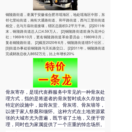
铜陵路街道，隶属于安徽省合肥市瑶海区，地处瑶海区中部，东
邻七里站街道，南衔大通路街道、和平路街道，西与三里街街道
相交，北与方庙街道接壤，辖区总面积3.2平方千米。 [2]2011年
末，铜陵路街道总人口4.59万人。 [2]铜陵路街道前身为花冲公
社；1969年10月，更名铜陵路街道革命委员会；1980年3月，
复名铜陵路街道。 [2]截至2020年6月，铜陵路街道辖5个社区，
[3]街道办事处驻铜陵路与天长路交口。 [2]2011年，铜陵路街道
完成财政总收入8652万元，比上年增长20%
骨灰寄存，是现代丧葬服务中常见的一种骨灰处
理方式，指的是将逝者的骨灰暂时或永久存放在
特定的设施中，如骨灰堂、骨灰塔、骨灰墙等，
以便于家人祭奠和缅怀。这种方式在土地资源紧
张的大城市尤为普遍，既节省了土地，又便于管
理，同时也为家属提供了一个庄重的悼念场所。