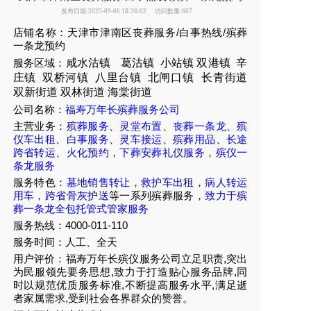
发布日期:2025-09-06 18:36:02
访问数量:667
店铺名称：天津市津南区丧葬服务/白事热线/殡葬
一条龙预约
服务区域：
咸水沽镇
葛沽镇
小站镇
双港镇
辛
庄镇
双桥河镇
八里台镇
北闸口镇
长青街道
双新街道
双林街道
海棠街
道
公司名称：
福寿万年长殡葬服务公司
主营业务：
殡葬服务
、
灵堂布置
、
丧葬一条龙
、
殡
仪车出租
、
白事服务
、
灵车接运
、
殡葬用品
、
长途
跨省转运
、
火化预约
，
下葬安葬礼仪服务
，
殡仪一
条龙服务
服务特色：
墓地销售转让
，
救护车出租
，
病人转运
用车
，
跨省骨灰护送
等一系列殡葬服务，
致力于殡
葬一条龙全包托管式管家服务
服务热线：4000-011-110
服务时间：人工、全天
用户评价：福寿万年长殡仪服务公司立足职责,突出
为民服领先要务思想,致力于打造贴心服务品牌,同
时以规范优质服务标准,不断提高服务水平,满足逝
者家属需求,受到社会各界群众的赞誉。