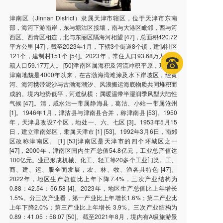
津南区（Jinnan District）隶属天津市辖区，位于天津市东南
部，海河下游南岸，东与塘沽区接壤，南与大港区毗邻，西与河
西区、西青区相连，北与东丽区隔海河相望 [47]，总面积420.72
平方公里 [47]，截至2023年1月，下辖3个街道8个镇，建制社区
121个，建制村151个 [54]。2023年，常住人口93.68万人，户
籍人口59.17万人。 [50]津南区属海积及河流冲积平原，现代的
津南地貌是4000年以来，在古渤海湾滩涂及水下岸坡区，经黄
河、海河携带泥沙与古渤海潮汐、风浪搬运海底物质共同堆积而
成的。境内地势低平，河道纵横；属暖温带半湿润季风型大陆性
气候 [47]。清，咸水沽一带属静海县，葛沽、小站一带属沧州
[1]。1946年1月，津沽县与津南县合并，称津南县 [53]。1950
年，天津县改设7个区，地处一、六、七区 [3]。1953年5月15
日，建立津南郊区，隶属天津市 [1] [53]。1992年3月6日，南郊
区改称津南区。 [1] [53]津南区是天津市的四个环城区之一
[47]，2000年，津南区国内生产总值54.8亿元，工业总产值达
100亿元。业已形成机械、化工、轻工等20多个工业门类。工、
商、建、运、服全面发展，农、林、牧、渔各具特色 [47]。
2022年，地区生产总值比上年下降7.4%，三次产业结构为
0.88：42.54：56.58 [4]。2023年，地区生产总值比上年增长
1.5%。分三次产业看，第一产业比上年增长1.6%；第二产业比
上年下降2.0%；第三产业比上年增长 3.9%。三次产业结构为
0.89：41.05：58.07 [50]。截至2021年8月，境内有A级旅游景