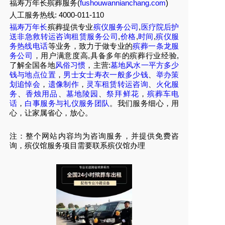
福寿万年长殡葬服务(
fushouwannianchang.com
)
人工服务热线:
4000-011-110
福寿万年长
殡葬提供专业
殡仪服务公司
,
医疗院后护
送非急救转运咨询租赁服务公司
,
价格
,
时间
,
殡仪服
务热线电话
等业务，致力于做专业的
殡葬一条龙服
务公司
，用户满意度高,具备多年的殡葬行业经验,
了解全国各地
风俗习惯
，主营:
墓地风水一平方多少
钱与地点位置
，
男士女士寿衣一般多少钱
、
举办策
划追悼会
，
遗像制作
，
灵车租赁转运咨询
、
火化服
务
、
香烛用品
、
墓地陵园
、
祭拜鲜花
，
殡葬车电
话
，
白事服务与礼仪服务团队
。我们服务细心，用
心，让家属省心，放心。
注：整个网站内容均为咨询服务，并提供免费咨
询，殡仪馆服务项目需要联系殡仪馆办理