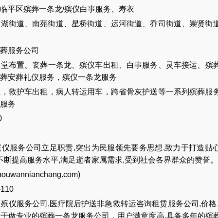
临平区殡葬一条龙/殡仪白事服务、寿衣
东湖街道、南苑街道、星桥街道、运河街道、乔司街道、崇贤街
葬服务公司
灵堂布置
、
丧葬一条龙
、
殡仪车出租
、
白事服务
、
灵车接运
、
殡
葬安葬礼仪服务
，
殡仪一条龙服务
让
，
救护车出租
，
病人转运用车
，
跨省骨灰护送
等一系列殡葬服
服务
0
仪服务公司立足职责,突出为民服领先要务思想,致力于打造贴
,不断提高服务水平,满足逝者家属需求,受到社会各界群众的赞誉。
houwannianchang.com
)
-110
业
殡仪服务公司
,
医疗院后护送非急救转运咨询租赁服务公司
,
价格
力于做专业的
殡葬一条龙服务公司
，用户满意度高,具备多年的殡