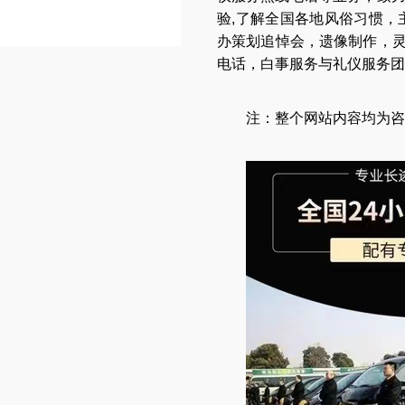
验,了解全国各地
风俗习惯
，
办策划追悼会
，
遗像制作
，
电话
，
白事服务与礼仪服务团
注：整个网站内容均为咨