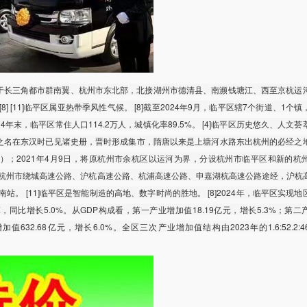
于长三角都市群南翼、杭州市东北部，北接湖州市德清县、南濒钱塘江、西至京杭运
8] [11]临平区属亚热带季风性气候。 [8]截至2024年9月，临平区辖7个街道、1个
024年末，临平区常住人口114.2万人，城镇化率89.5%。 [4]临平区历史悠久、人文
”之名在东汉时已见诸史册，晋时形成集市，隋唐以来是上塘河水路东出杭州的必经之
年）；2021年4月9日，将原杭州市余杭区以运河为界，分设杭州市临平区和新的杭
内有杭州市绕城高速公路、沪杭高速公路、杭浦高速公路、申嘉湖杭高速公路途经，沪杭
。 [11]临平区是智能制造的高地、数字时尚的胜地。 [8]2024年，临平区实现
计算，同比增长5.0%。从GDP构成看，第一产业增加值18.19亿元，增长5.3%；第
加值632.68亿元，增长6.0%。全区三次产业增加值结构由2023年的1.6:52.2:4