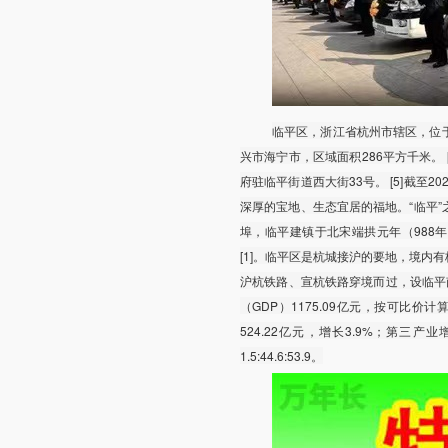
临平区，浙江省杭州市辖区，位
兴市海宁市，区域面积286平方千米。 [
府驻临平街道西大街33号。 [5]截至2
深厚的宝地、生态宜居的福地。“临平
埠，临平建镇于北宋端拱元年（988
[1]。临平区是杭城接沪的要地，境
沪杭铁路、宣杭铁路穿境而过，设临平南站
（GDP）1175.09亿元，按可比价
524.22亿元，增长3.9%；第三产业增
1.5:44.6:53.9。