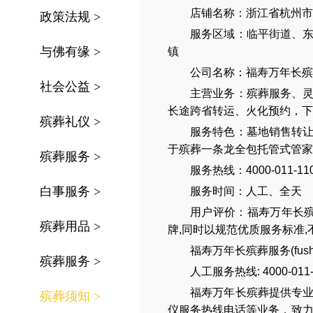
店铺名称：浙江省杭州市
政策法规
>
服务区域：
临平街道、
与佛有缘
>
镇
公司名称：
福寿万年长殡
社会公益
>
主营业务：
殡葬服务
、
长途跨省转运
、
火化预约
，
下
殡葬礼仪
>
服务特色：
墓地销售转
于殡葬一条龙全包托管式管家
殡葬服务
>
服务热线：4000-011-11
白事服务
>
服务时间：人工、全天
用户评价：福寿万年长殡
殡葬用品
>
牌,同时以规范优质服务标准
福寿万年长殡葬服务(
fus
殡葬服务
>
人工服务热线:
4000-011
福寿万年长
殡葬提供专
殡葬须知
>
仪服务热线电话
等业务，致