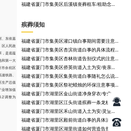
福建省厦门市集美区后溪镇丧葬租车/租助念...
殡葬须知
河、东依嘉
福建省厦门市集美区灌口镇白事期间需要注意...
镇，区人民政
福建省厦门市集美区杏滨街道白事的具体流程...
荟萃，是底蕴
福建省厦门市集美区杏林街道告别仪式的注意...
地和第一大
州市余杭区
福建省厦门市集美区侨英街道入土为安/丧亲...
高速铁路、
福建省厦门市集美区集美街道白事随礼怎么说...
地区生产总值
福建省厦门市集美区祭祀蜡烛的环保注意事项...
二产业增加值
福建省厦门市湖里区金山街道净身穿衣/专业...
6.2调整为
福建省厦门市湖里区江头街道殡葬一条龙核心...
福建省厦门市湖里区禾山街道入土为安/灵堂...
福建省厦门市湖里区殿前街道白事的具体流程...
福建省厦门市湖里区湖里街道如何营造告别厅...