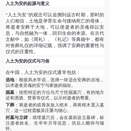
入土为安的起源与意义
“入土为安”的观念可以追溯到远古时期，那时的
人们相信，土地是孕育生命与接纳死亡的母体，
将逝者安葬于大地，可以使逝者的灵魂得以安
息，与自然融为一体，回归生命的本源。在古代
文献中，如《周礼》、《礼记》等典籍中，都有
对丧葬礼仪的详细记载，强调了安葬的重要性与
仪式的庄重性。
入土为安的仪式与习俗
在中国，入土为安的仪式通常包括：
选地
：根据风水学说，选择一块适合安葬的吉地，
以求逝者灵魂的安宁与家族的福祉。
掘墓
：按照特定的方位与尺寸挖掘墓穴，有的地方
还有洒酒、焚香等仪式，以示对逝者的尊重。
下葬
：将逝者的或骨灰放入棺木，再将棺木置入墓
穴，这一过程需极其庄重与细心。
封墓与立碑
：填埋墓穴后，会在墓前设立墓碑，标
注逝者姓名、生卒年月等信息，供后人瞻仰与缅
怀。