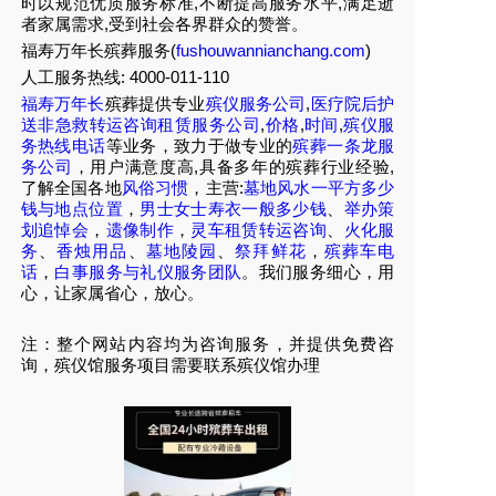
时以规范优质服务标准,不断提高服务水平,满足逝
者家属需求,受到社会各界群众的赞誉。
福寿万年长殡葬服务(
fushouwannianchang.com
)
人工服务热线:
4000-011-110
福寿万年长
殡葬提供专业
殡仪服务公司
,
医疗院后护
送非急救转运咨询租赁服务公司
,
价格
,
时间
,
殡仪服
务热线电话
等业务，致力于做专业的
殡葬一条龙服
务公司
，用户满意度高,具备多年的殡葬行业经验,
了解全国各地
风俗习惯
，主营:
墓地风水一平方多少
钱与地点位置
，
男士女士寿衣一般多少钱
、
举办策
划追悼会
，
遗像制作
，
灵车租赁转运咨询
、
火化服
务
、
香烛用品
、
墓地陵园
、
祭拜鲜花
，
殡葬车电
话
，
白事服务与礼仪服务团队
。我们服务细心，用
心，让家属省心，放心。
注：整个网站内容均为咨询服务，并提供免费咨
询，殡仪馆服务项目需要联系殡仪馆办理