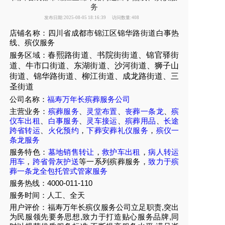
务
发布日期:2025-08-05 18:16:39
访问数量:408
店铺名称：四川省成都市锦江区锦华路街道白事热
线、殡仪服务
服务区域：
春熙路街道、书院街街道、锦官驿街
道、牛市口街道、东湖街道、沙河街道、狮子山
街道、锦华路街道、柳江街道、成龙路街道、三
圣街道
公司名称：
福寿万年长殡葬服务公司
主营业务：
殡葬服务
、
灵堂布置
、
丧葬一条龙
、
殡
仪车出租
、
白事服务
、
灵车接运
、
殡葬用品
、
长途
跨省转运
、
火化预约
，
下葬安葬礼仪服务
，
殡仪一
条龙服务
服务特色：
墓地销售转让
，
救护车出租
，
病人转运
用车
，
跨省骨灰护送
等一系列殡葬服务，
致力于殡
葬一条龙全包托管式管家服务
服务热线：4000-011-110
服务时间：人工、全天
用户评价：福寿万年长殡仪服务公司立足职责,突出
为民服领先要务思想,致力于打造贴心服务品牌,同