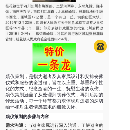
桂花镇位于四川彭州市境西部、土溪河两岸。东邻九陇、隆丰
镇，南连庆兴乡，西接都江堰市，北靠磁峰镇。桂花镇地处彭州
市西北，距城区17公里，是一个有山、丘、坝的丘区大镇。
2019年12月23日，四川省人民政府关于同意成都市调整龙泉驿
区等15个县（市、区）部分乡镇行政区划的批复（川府民政
〔2019〕24号）：撤销磁峰镇，将其所属行政区域划归桂花镇
管辖，桂花镇人民政府驻金桂西街264号。
殡仪策划，是指为逝者及其家属设计和安排丧葬
仪式和服务的全过程，旨在以庄重、尊重和个性
化的方式，纪念逝者的一生，抚慰生者的哀伤。
殡仪策划涵盖了从处理到丧葬仪式，再到后期的
悼念活动，每一个环节都力求体现对逝者的深切
缅怀和对生者情感需求的细致关怀。
殡仪策划的步骤与内容
需求沟通
：与逝者家属进行深入沟通，了解逝者的