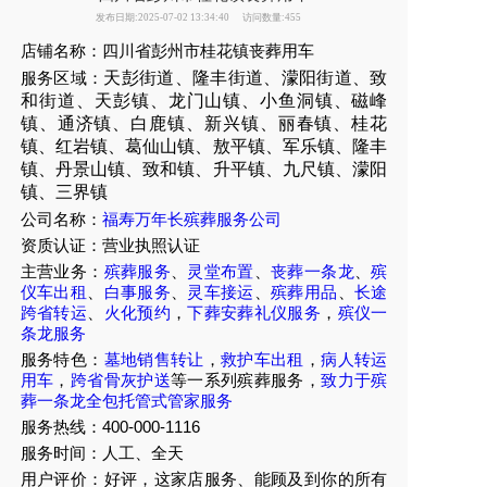
发布日期:2025-07-02 13:34:40
访问数量:455
店铺名称：四川省彭州市桂花镇丧葬用车
服务区域：
天彭街道、隆丰街道、濛阳街道、致
和街道
、天彭镇、龙门山镇、小鱼洞镇、磁峰
镇、通济镇、白鹿镇、新兴镇、丽春镇、桂花
镇、红岩镇、葛仙山镇、敖平镇、军乐镇、隆丰
镇、丹景山镇、致和镇、升平镇、九尺镇、濛阳
镇、三界镇
公司名称：
福寿万年长殡葬服务公司
资质认证：营业执照认证
主营业务：
殡葬服务
、
灵堂布置
、
丧葬一条龙
、
殡
仪车出租
、
白事服务
、
灵车接运
、
殡葬用品
、
长途
跨省转运
、
火化预约
，
下葬安葬礼仪服务
，
殡仪一
条龙服务
服务特色：
墓地销售转让
，
救护车出租
，
病人转运
用车
，
跨省骨灰护送
等一系列殡葬服务，
致力于殡
葬一条龙全包托管式管家服务
服务热线：400-000-1116
服务时间：人工、全天
用户评价：好评，这家店服务、能顾及到你的所有