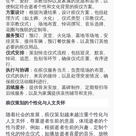
生平、爱好、宗教信仰以及家属的意愿和需求，以
便制定符合逝者个性和文化背景的殡仪方案。
方案设计
：根据沟通结果，设计殡仪方案，包括处
理方式（如土葬、火化）、仪式类型（宗教仪式、
非宗教仪式）、场地布置、悼词撰写、音乐选择、
花圈与挽联的定制等。
服务预订
：预订、灵堂、火化场、墓地等场地，安
排灵车、接待车辆，预订餐饮服务，以及预订其他
必要的殡仪用品。
仪式安排
：策划悼念仪式流程，包括迎灵、默哀、
悼词、追思、告别等环节，确保仪式庄重、有序进
行。
执行与协调
：在殡仪服务当天，负责现场的布置、
仪式的执行、来宾的接待，以及处理突发情况，确
保殡仪活动顺利进行。
后续服务
：提供骨灰安放、墓碑制作、定期祭扫等
后续服务，以及为家属提供哀伤辅导和支持。
殡仪策划的个性化与人文关怀
随着社会的发展，殡仪策划越来越注重个性化与
人文关怀，尊重逝者生前的意愿，体现逝者的个
性与爱好。例如，根据逝者生前的兴趣，定制个
性化的悼念仪式，如播放逝者喜爱的音乐、放映