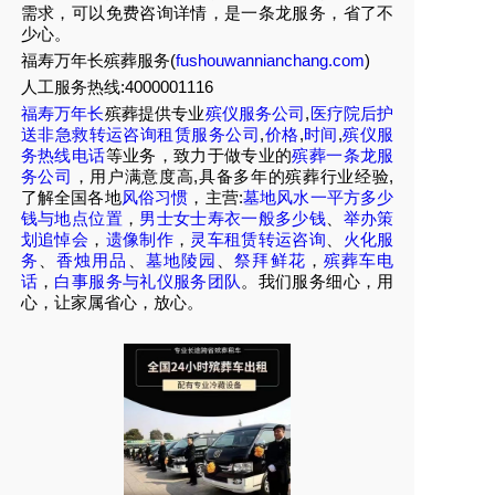
需求，可以免费咨询详情，是一条龙服务，省了不
少心。
福寿万年长殡葬服务(
fushouwannianchang.com
)
人工服务热线:4000001116
福寿万年长
殡葬提供专业
殡仪服务公司
,
医疗院后护
送非急救转运咨询租赁服务公司
,
价格
,
时间
,
殡仪服
务热线电话
等业务，致力于做专业的
殡葬一条龙服
务公司
，用户满意度高,具备多年的殡葬行业经验,
了解全国各地
风俗习惯
，主营:
墓地风水一平方多少
钱与地点位置
，
男士女士寿衣一般多少钱
、
举办策
划追悼会
，
遗像制作
，
灵车租赁转运咨询
、
火化服
务
、
香烛用品
、
墓地陵园
、
祭拜鲜花
，
殡葬车电
话
，
白事服务与礼仪服务团队
。我们服务细心，用
心，让家属省心，放心。