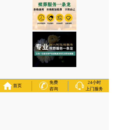
免费
24小时
四川省彭州市桂花镇丧葬用车
首页
咨询
上门服务
上一篇:
四川省彭州市隆丰街道灵车出租
下一篇:
四川省邛崃市孔明街道治丧服务中心