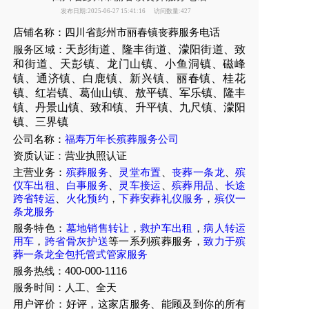
发布日期:2025-06-27 15:41:16
访问数量:427
店铺名称：四川省彭州市丽春镇丧葬服务电话
服务区域：
天彭街道、隆丰街道、濛阳街道、致
和街道
、天彭镇、龙门山镇、小鱼洞镇、磁峰
镇、通济镇、白鹿镇、新兴镇、丽春镇、桂花
镇、红岩镇、葛仙山镇、敖平镇、军乐镇、隆丰
镇、丹景山镇、致和镇、升平镇、九尺镇、濛阳
镇、三界镇
公司名称：
福寿万年长殡葬服务公司
资质认证：营业执照认证
主营业务：
殡葬服务
、
灵堂布置
、
丧葬一条龙
、
殡
仪车出租
、
白事服务
、
灵车接运
、
殡葬用品
、
长途
跨省转运
、
火化预约
，
下葬安葬礼仪服务
，
殡仪一
条龙服务
服务特色：
墓地销售转让
，
救护车出租
，
病人转运
用车
，
跨省骨灰护送
等一系列殡葬服务，
致力于殡
葬一条龙全包托管式管家服务
服务热线：400-000-1116
服务时间：人工、全天
用户评价：好评，这家店服务、能顾及到你的所有