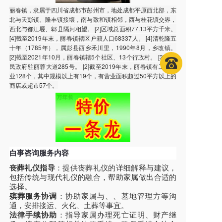
丽春镇，隶属于四川省成都市彭州市，地处成都平原西北部，东
北与天彭镇、隆丰镇接壤，南与致和镇相邻，西与桂花镇交界，
西北与都江堰、郫县隔河相望。 [2]区域总面积77.13平方千米。
[4]截至2019年末，丽春镇辖区户籍人口68337人。 [4]清乾隆五
十年（1785年），属彭县西乡禾川里，1990年8月，乡改镇。
[2]截至2021年10月，丽春镇辖5个社区、13个行政村。 [3]镇人
民政府驻丽蓉大道285号。 [2]截至2019年末，丽春镇有工业企
业128个，其中规模以上有19个，有营业面积超过50平方以上的
商店或超市57个。
白事咨询服务内容
丧葬礼仪指导
：提供丧葬礼仪的详细解释与建议，
包括传统与现代礼仪的融合，帮助家属做出合适的
选择。
殡葬服务协调
：协助家属与、、墓地管理方等沟
通，安排接运、火化、土葬等事宜。
法律手续协助
：指导家属办理死亡证明、财产继