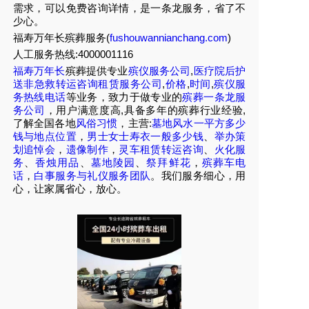
需求，可以免费咨询详情，是一条龙服务，省了不
少心。
福寿万年长殡葬服务(
fushouwannianchang.com
)
人工服务热线:4000001116
福寿万年长
殡葬提供专业
殡仪服务公司
,
医疗院后护
送非急救转运咨询租赁服务公司
,
价格
,
时间
,
殡仪服
务热线电话
等业务，致力于做专业的
殡葬一条龙服
务公司
，用户满意度高,具备多年的殡葬行业经验,
了解全国各地
风俗习惯
，主营:
墓地风水一平方多少
钱与地点位置
，
男士女士寿衣一般多少钱
、
举办策
划追悼会
，
遗像制作
，
灵车租赁转运咨询
、
火化服
务
、
香烛用品
、
墓地陵园
、
祭拜鲜花
，
殡葬车电
话
，
白事服务与礼仪服务团队
。我们服务细心，用
心，让家属省心，放心。