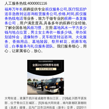
人工服务热线:4000001116
福寿万年长
殡葬提供专业
殡仪服务公司
,
医疗院后护
送非急救转运咨询租赁服务公司
,
价格
,
时间
,
殡仪服
务热线电话
等业务，致力于做专业的
殡葬一条龙服
务公司
，用户满意度高,具备多年的殡葬行业经验,
了解全国各地
风俗习惯
，主营:
墓地风水一平方多少
钱与地点位置
，
男士女士寿衣一般多少钱
、
举办策
划追悼会
，
遗像制作
，
灵车租赁转运咨询
、
火化服
务
、
香烛用品
、
墓地陵园
、
祭拜鲜花
，
殡葬车电
话
，
白事服务与礼仪服务团队
。我们服务细心，用
心，让家属省心，放心。
大弯街道，隶属于四川省成都市青白江区， [1]地处川西平原东
部，位于青白江主城区， [5]东临大同街道，南与新都区新都街
道（龙虎）接壤，北与广汉市汉州街道（新丰）交界， [2]2011