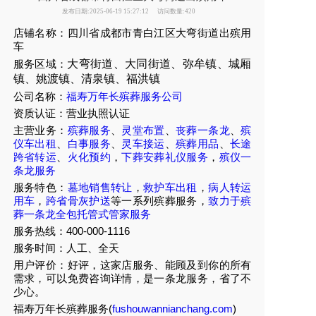
发布日期:2025-06-19 15:27:12
访问数量:420
店铺名称：四川省成都市青白江区大弯街道出殡用
车
服务区域：
大弯街道、大同街道、弥牟镇、城厢
镇、姚渡镇、清泉镇、福洪镇
公司名称：
福寿万年长殡葬服务公司
资质认证：营业执照认证
主营业务：
殡葬服务
、
灵堂布置
、
丧葬一条龙
、
殡
仪车出租
、
白事服务
、
灵车接运
、
殡葬用品
、
长途
跨省转运
、
火化预约
，
下葬安葬礼仪服务
，
殡仪一
条龙服务
服务特色：
墓地销售转让
，
救护车出租
，
病人转运
用车
，
跨省骨灰护送
等一系列殡葬服务，
致力于殡
葬一条龙全包托管式管家服务
服务热线：400-000-1116
服务时间：人工、全天
用户评价：好评，这家店服务、能顾及到你的所有
需求，可以免费咨询详情，是一条龙服务，省了不
少心。
福寿万年长殡葬服务(
fushouwannianchang.com
)