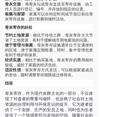
骨灰交接
：将骨灰坛或骨灰盒送至寄存设施，由工
作人员进行登记、编号，并存放到指定的位置。
祭奠与探望
：家属可以在特定时间或节假日前往骨
灰寄存设施，进行祭奠和缅怀活动。
骨灰寄存的好处
节约土地资源
：相比于传统土葬，骨灰寄存大大节
省了土地资源，有利于缓解城市用地紧张的问题。
便于管理与祭奠
：骨灰寄存设施通常位于交通便利
的区域，便于家属定期祭奠，同时，集中管理也更
有利于维护和保养。
经济实惠
：相比于购买墓地，骨灰寄存的费用相对
较低，减轻了家庭的经济负担。
适应性强
：骨灰寄存方式灵活，可以根据家庭成员
的变动，随时调整寄存期限或迁移骨灰。
结语
骨灰寄存，作为现代丧葬文化的一部分，不仅体
现了对逝者的尊重与缅怀，也反映了社会对土地
资源的合理利用与环保意识的提升。它为逝者提
供了一个安静、庄严的安息之地，同时也为生者
提供了一个情感寄托与哀悼的空间。随着社会的