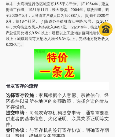
年末，大弯街道行政区域面积15.5平方千米。 [2]1964年，建立
街道工作组。1981年11月，设大弯镇。2004年，镇改街道。截
至2020年5月，大弯街道户籍人口为150887人。 [5]截至2020年
6月，辖18个社区。 [4]街道办事处驻青江中路76号。 [2]2011
年，大弯街道农民人均纯收入9457元。 [2]2019年，街道地区生
产总值同比增长9.5%以上；规模以上工业增加值同比增长7.5%
以上；城镇居民可支配收入增长8.3%以上，完成地方财政收入
8.23亿元。
骨灰寄存的流程
选择寄存设施
：家属根据个人意愿、宗教信仰、经
济条件以及所在地区的丧葬政策，选择合适的骨灰
寄存设施。
提交申请
：向骨灰寄存机构提交申请，通常需要提
供逝者的基本信息、火化证明、亲属关系证明等文
件。
签订协议
：与寄存机构签订寄存协议，明确寄存期
限、费用、权利与义务等事项。